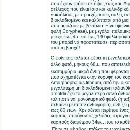
που έχουν φτάσει σε ύψος έως και 25μ.
στέλεχος που είναι ίσιο και κυλινδρικό,
δακτύλιους με προεξέχουσες ουλές από
διακλαδισμένο και καλύπτεται από μι
που μοιάζουν με βεντάλια. Είναι φοίνι
φυλή Corypheae), με μεγάλα, παλαμικά
μίσχο έως 4μ. και έως 130 φυλλαράκια
του μπορεί να προστατεύσει περισσό
από τη βροχή!
Ο φοίνικας τάλιποτ φέρει τη μεγαλύτε
άλλο φυτό, μήκους 68μ., που αποτελε
εκατομμύρια μικρά άνθη που φέρονται 
που σχηματίζεται στην κορυφή του κορμ
Amorphophallus titanum, από την οικογ
μεγαλύτερη μη διακλαδισμένη ταξιανθία 
arnoldii έχει το μεγαλύτερο απλό άνθο
τάλιποτ είναι μονοκαρπικό φυτό, (η ταξι
πεθαίνει μετά την ανθοφορία), ανθίζει 
έως 80 ετών. Χρειάζεται περίπου ένας
καρπός, παράγοντας χιλιάδες στρογγυ
καρπούς διαμέτρου 34εκ., που το καθ
.Είναι σε μέγεθος μπάλας του γκολφ π