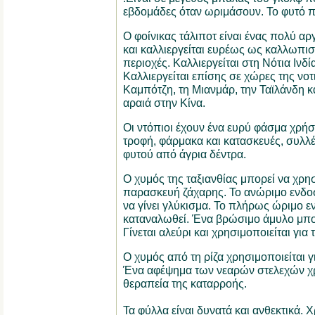
εβδομάδες όταν ωριμάσουν. Το φυτό π
Ο φοίνικας τάλιποτ είναι ένας πολύ α
και καλλιεργείται ευρέως ως καλλωπιστ
περιοχές. Καλλιεργείται στη Νότια Ινδία
Καλλιεργείται επίσης σε χώρες της νοτ
Καμπότζη, τη Μιανμάρ, την Ταϊλάνδη κα
αραιά στην Κίνα.
Οι ντόπιοι έχουν ένα ευρύ φάσμα χρήση
τροφή, φάρμακα και κατασκευές, συλλέ
φυτού από άγρια ​​δέντρα.
Ο χυμός της ταξιανθίας μπορεί να χρησ
παρασκευή ζάχαρης. Το ανώριμο ενδο
να γίνει γλύκισμα. Το πλήρως ώριμο ε
καταναλωθεί. Ένα βρώσιμο άμυλο μπορ
Γίνεται αλεύρι και χρησιμοποιείται γι
Ο χυμός από τη ρίζα χρησιμοποιείται γ
Ένα αφέψημα των νεαρών στελεχών χρη
θεραπεία της καταρροής.
Τα φύλλα είναι δυνατά και ανθεκτικά. 