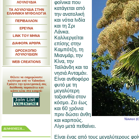
φοίνικα που
ΛΟΥΛΟΥΔΙΑ
κατάγεται από
ΤΑ ΛΟΥΛΟΥΔΙΑ ΣΤΗΝ
την ανατολική
ΕΛΛΗΝΙΚΗ ΜΥΘΟΛΟΓΙΑ
και νότια Ινδία
ΠΕΡΙΒΑΛΛΟΝ
και τη Σρι
ΕΡΕΥΝΑ
Λάνκα.
LINK TOY MHNA
Καλλιεργείται
επίσης στην
ΔΙΑΦΟΡΑ ΑΡΘΡΑ
Καμπότζη, τη
ΩΡΟΣΚΟΠΙΟ
ΛΟΥΛΟΥΔΙΩΝ
Μιανμάρ, την
Κίνα, την
WEB CREATIONS
Ταϊλάνδη και τα
νησιά Ανταμάν.
Θέλετε να ενημερώνεστε
Είναι ανθοφόρο
καλύτερα από το Valentine;
φυτό με τη
Γράψτε την ηλεκτρονική σας
διεύθυνση παρακάτω και
μεγαλύτερη
κάντε κλικ στο κουμπί:
ταξιανθία στον
κόσμο. Ζει έως
και 60 χρόνια
πριν δώσει άνθη
και καρπούς.
Τάλιποτ (C
Λίγο μετά πεθαίνει.
ΔΙΑΦΗΜΙΣΗ...
Είναι ένας από τους μεγαλύτερους φοί