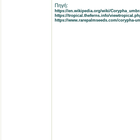
Πηγή:
https://en.wikipedia.org/wiki/Corypha_umbra
https://tropical.theferns.info/viewtropical
https://www.rarepalmseeds.com/corypha-um