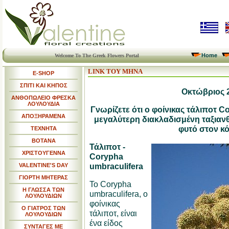
Home
Welcome To The Greek Flowers Portal
LINK ΤΟΥ ΜΗΝΑ
E-SHOP
ΣΠΙΤΙ ΚΑΙ ΚΗΠΟΣ
Οκτώβριος 
ΑΝΘΟΠΩΛΕΙΟ ΦΡΕΣΚΑ
ΛΟΥΛΟΥΔΙΑ
Γνωρίζετε ότι ο φοίνικας τάλιποτ Co
ΑΠΟΞΗΡΑΜΕΝΑ
μεγαλύτερη διακλαδισμένη ταξιαν
φυτό στον κ
ΤΕΧΝΗΤΑ
ΒΟΤΑΝΑ
Τάλιποτ -
ΧΡΙΣΤΟΥΓΕΝΝΑ
Corypha
umbraculifera
VALENTINE'S DAY
ΓΙΟΡΤΗ ΜΗΤΕΡΑΣ
Το Corypha
Η ΓΛΩΣΣΑ ΤΩΝ
umbraculifera, ο
ΛΟΥΛΟΥΔΙΩΝ
φοίνικας
Ο ΓΙΑΤΡΟΣ ΤΩΝ
τάλιποτ, είναι
ΛΟΥΛΟΥΔΙΩΝ
ένα είδος
ΣΥΝΤΑΓΕΣ ΜΕ