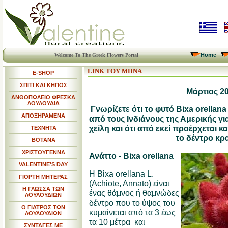
Home
Welcome To The Greek Flowers Portal
LINK ΤΟΥ ΜΗΝΑ
E-SHOP
ΣΠΙΤΙ ΚΑΙ ΚΗΠΟΣ
Μάρτιος 2
ΑΝΘΟΠΩΛΕΙΟ ΦΡΕΣΚΑ
ΛΟΥΛΟΥΔΙΑ
Γνωρίζετε ότι το φυτό Bixa orella
ΑΠΟΞΗΡΑΜΕΝΑ
από τους Ινδιάνους της Αμερικής για
χείλη και ότι από εκεί προέρχεται κ
ΤΕΧΝΗΤΑ
το δέντρο κρ
ΒΟΤΑΝΑ
ΧΡΙΣΤΟΥΓΕΝΝΑ
Ανάττο -
Bixa orellana
VALENTINE'S DAY
Η Bixa orellana L.
ΓΙΟΡΤΗ ΜΗΤΕΡΑΣ
(Achiote, Annato) είναι
Η ΓΛΩΣΣΑ ΤΩΝ
ένας θάμνος ή θαμνώδες
ΛΟΥΛΟΥΔΙΩΝ
δέντρο που το ύψος του
Ο ΓΙΑΤΡΟΣ ΤΩΝ
κυμαίνεται από τα 3 έως
ΛΟΥΛΟΥΔΙΩΝ
τα 10 μέτρα και
ΣΥΝΤΑΓΕΣ ΜΕ