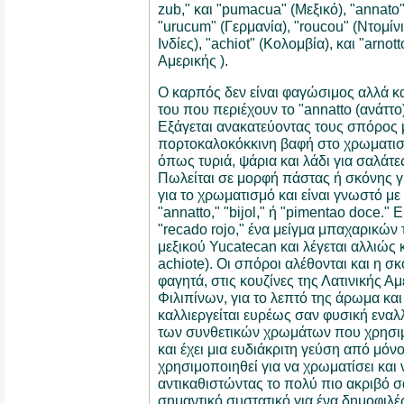
zub," και "pumacua" (Μεξικό), "annato" 
"urucum" (Γερμανία), "roucou" (Ντομίνι
Ινδίες), "achiot" (Κολομβία), και "arnot
Αμερικής ).
Ο καρπός δεν είναι φαγώσιμος αλλά κα
του που περιέχουν το "annatto (ανάττο)"
Εξάγεται ανακατεύοντας τους σπόρος 
πορτοκαλοκόκκινη βαφή στο χρωματι
όπως τυριά, ψάρια και λάδι για σαλάτε
Πωλείται σε μορφή πάστας ή σκόνης γ
για το χρωματισμό και είναι γνωστό με 
"annatto," "bijol," ή "pimentao doce." 
"recado rojo," ένα μείγμα μπαχαρικών 
μεξικού Yucatecan και λέγεται αλλιώς 
achiote). Οι σπόροι αλέθονται και η σ
φαγητά, στις κουζίνες της Λατινικής Αμ
Φιλιπίνων, για το λεπτό της άρωμα και
καλλιεργείται ευρέως σαν φυσική εναλ
των συνθετικών χρωμάτων που χρησιμο
και έχει μια ευδιάκριτη γεύση από μόνο
χρησιμοποιηθεί για να χρωματίσει και 
αντικαθιστώντας το πολύ πιο ακριβό 
σημαντικό συστατικό για ένα δημοφιλές