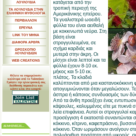
κατάγεται από την
ΛΟΥΛΟΥΔΙΑ
τροπική περιοχή της
ΤΑ ΛΟΥΛΟΥΔΙΑ ΣΤΗΝ
Αμερικάνικης ηπείρου.
ΕΛΛΗΝΙΚΗ ΜΥΘΟΛΟΓΙΑ
Τα γυαλιστερά ωοειδή
ΠΕΡΙΒΑΛΛΟΝ
φύλλα του είναι αειθαλή
ΕΡΕΥΝΑ
με κοκκινωπά νεύρα. Στη
LINK TOY MHNA
βάση είναι
στρογγυλευμένα, σε
ΔΙΑΦΟΡΑ ΑΡΘΡΑ
σχήμα καρδιάς και
ΩΡΟΣΚΟΠΙΟ
ΛΟΥΛΟΥΔΙΩΝ
μυτερά στην άκρη. Οι
μίσχοι είναι λεπτοί και τα
WEB CREATIONS
φύλλα έχουν 8-10 εκ.
μήκος και 5-10 εκ.
Θέλετε να ενημερώνεστε
πλάτος. Τα κλαδιά
καλύτερα από το Valentine;
καλύπτονται από μια καστανοκόκκινη φ
Γράψτε την ηλεκτρονική σας
διεύθυνση παρακάτω και
απογυμνώνονται όταν μεγαλώσουν. Τα 
κάντε κλικ στο κουμπί:
άσπρα ή κάποιος συνδυασμός των δύο κ
Από τα άνθη προεξέχει ένας εντυπωσι
κάψουλες, καλυμμένος είτε με πυκνά σκ
λεία επιφάνεια. Αυτοί οι στρογγυλοί κ
προσέγγιση 4 εκατοστά συναντώνται σ
κόκκινο, κίτρινο, καφεπράσινο, βυσσιν
ΔΙΑΦΗΜΙΣΗ...
κόκκινο. Όταν ωριμάσουν ανοίγουν στ
πολυάριθμη ποσότητα από μικρούς, σ