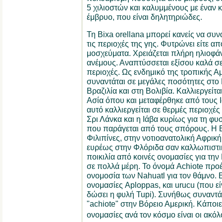
5 χιλιοστών και καλυμμένους με έναν 
έμβρυο, που είναι δηλητηριώδες.
Τη Bixa orellana μπορεί κανείς να συν
τις περιοχές της γης. Φυτρώνει είτε α
μοσχεύματα. Χρειάζεται πλήρη ηλιοφά
ανέμους. Αναπτύσσεται εξίσου καλά σε
περιοχές. Ως ενδημικό της τροπικής Αμ
συναντάται σε μεγάλες ποσότητες στο 
Βραζιλία και στη Βολιβία. Καλλιεργείτα
Ασία όπου και μεταφέρθηκε από τους Ι
αυτό καλλιεργείται σε θερμές περιοχές
Σρι Λάνκα και η Ιάβα κυρίως για τη φυ
που παράγεται από τους σπόρους. Η B
Φιλιπίνες, στην νοτιοανατολική Αφρική,
ευρέως στην Φλόριδα σαν καλλωπιστικ
ποικιλία από κοινές ονομασίες για την 
σε πολλά μέρη. Το όνομά Achiote προέρ
ονομοσία των Nahuatl για τον θάμνο. Ε
ονομασίες Aploppas, και urucu (που εί
δώσει η φυλή Tupi). Συνήθως συναντάτ
"achiote" στην Βόρειο Αμερική. Κάποιε
ονομασίες ανά τον κόσμο είναι οι ακόλο