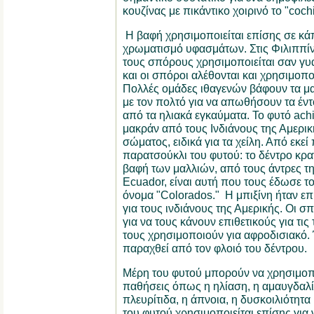
κουζίνας με πικάντικο χοιρινό το "cochin
Η βαφή χρησιμοποιείται επίσης σε κάπ
χρωματισμό υφασμάτων. Στις Φιλιππίν
τους σπόρους χρησιμοποιείται σαν γυα
και οι σπόροι αλέθονται και χρησιμοπ
Πολλές ομάδες ιθαγενών βάφουν τα μα
με τον πολτό για να απωθήσουν τα έν
από τα ηλιακά εγκαύματα. Το φυτό ach
μακράν από τους Ινδιάνους της Αμερικ
σώματος, ειδικά για τα χείλη. Από εκεί 
παρατσούκλι του φυτού: το δέντρο κρα
βαφή των μαλλιών, από τους άντρες τη
Ecuador, είναι αυτή που τους έδωσε τ
όνομα "Colorados." Η μπιξίνη ήταν ε
για τους ινδιάνους της Αμερικής. Οι σ
για να τους κάνουν επιθετικούς για τις 
τους χρησιμοποιούν για αφροδισιακό. 
παραχθεί από τον φλοιό του δέντρου.
Μέρη του φυτού μπορούν να χρησιμοπ
παθήσεις όπως η ηλίαση, η αμαυγδαλίτ
πλευρίτιδα, η άπνοια, η δυσκοιλιότητα
του φυτού χρησιμοποιείται επίσης για 