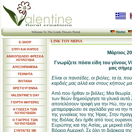
Home
Welcome To The Greek Flowers Portal
LINK ΤΟΥ ΜΗΝΑ
E-SHOP
ΣΠΙΤΙ ΚΑΙ ΚΗΠΟΣ
Μάρτιος 2
ΑΝΘΟΠΩΛΕΙΟ ΦΡΕΣΚΑ
ΛΟΥΛΟΥΔΙΑ
Γνωρίζετε πόσα είδη του γένους Vi
ΑΠΟΞΗΡΑΜΕΝΑ
μας σήμερ
ΤΕΧΝΗΤΑ
Είναι οι πανσέδες, οι βιόλες, τα ία, πο
ΒΟΤΑΝΑ
καρδιές μας αλλά και στους κήπους μα
ΧΡΙΣΤΟΥΓΕΝΝΑ
Από που ήρθαν οι βιόλες; Μια θεωρία 
VALENTINE'S DAY
των θεών δημιούργησε τα γλυκά αυτά 
ΓΙΟΡΤΗ ΜΗΤΕΡΑΣ
αποτελέσουν τροφή για την Ηώ, την ερ
μεταμορφώσει σε αγελάδα για να την π
Η ΓΛΩΣΣΑ ΤΩΝ
ΛΟΥΛΟΥΔΙΩΝ
της γυναίκας του της Ήρας. Στην πραγμ
της Βιόλας δεν ήρθε από τους ουρανού
Ο ΓΙΑΤΡΟΣ ΤΩΝ
ΛΟΥΛΟΥΔΙΩΝ
Ευρώπης και της Ασίας, με μερικά είδη
Βόρειο Αμερική. Σε όλη τη διάρκεια της
ΣΥΝΤΑΓΕΣ ΜΕ