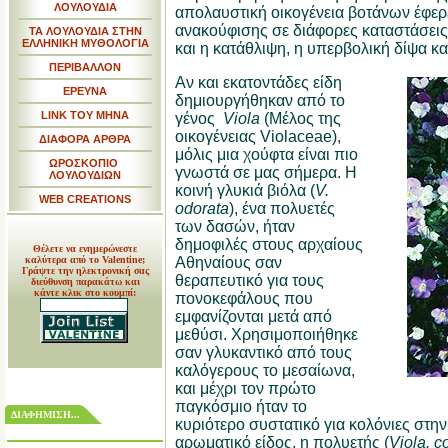
ΛΟΥΛΟΥΔΙΑ
απολαυστική οικογένεια βοτάνων έφερ
ανακούφισης σε διάφορες καταστάσεις
ΤΑ ΛΟΥΛΟΥΔΙΑ ΣΤΗΝ
ΕΛΛΗΝΙΚΗ ΜΥΘΟΛΟΓΙΑ
και η κατάθλιψη, η υπερβολική δίψα κα
ΠΕΡΙΒΑΛΛΟΝ
Αν και εκατοντάδες είδη
ΕΡΕΥΝΑ
δημιουργήθηκαν από το
LINK TOY MHNA
γένος
Viola
(Μέλος της
οικογένειας Violaceae),
ΔΙΑΦΟΡΑ ΑΡΘΡΑ
μόλις μια χούφτα είναι πιο
ΩΡΟΣΚΟΠΙΟ
γνωστά σε μας σήμερα. Η
ΛΟΥΛΟΥΔΙΩΝ
κοινή γλυκιά βιόλα (
V.
WEB CREATIONS
odorata
), ένα πολυετές
των δασών, ήταν
δημοφιλές στους αρχαίους
Θέλετε να ενημερώνεστε
καλύτερα από το Valentine;
Αθηναίους σαν
Γράψτε την ηλεκτρονική σας
θεραπευτικό για τους
διεύθυνση παρακάτω και
κάντε κλικ στο κουμπί:
πονοκεφάλους που
εμφανίζονται μετά από
μεθύσι. Χρησιμοποιήθηκε
σαν γλυκαντικό από τους
καλόγερους το μεσαίωνα,
και μέχρι τον πρώτο
παγκόσμιο ήταν το
ΔΙΑΦΗΜΙΣΗ...
κυριότερο συστατικό για κολόνιες στη
αρωματικό είδος, η πολυετής (
Viola. c