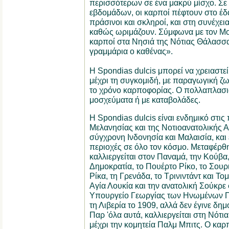
περισσότερων σε ένα μακρύ μίσχο. Σε
εβδομάδων, οι καρποί πέφτουν στο έδ
πράσινοι και σκληροί, και στη συνέχεια
καθώς ωριμάζουν. Σύμφωνα με τον Mor
καρποί στα Νησιά της Νότιας Θάλασσ
γραμμάρια ο καθένας».
Η Spondias dulcis μπορεί να χρειαστε
μέχρι τη συγκομιδή, με παραγωγική ζω
το χρόνο καρποφορίας. Ο πολλαπλασια
μοσχεύματα ή με καταβολάδες.
Η Spondias dulcis είναι ενδημικό στις
Μελανησίας και της Νοτιοανατολικής Α
σύγχρονη Ινδονησία και Μαλαισία, και 
περιοχές σε όλο τον κόσμο. Μεταφέρθη
καλλιεργείται στον Παναμά, την Κούβα, 
Δημοκρατία, το Πουέρτο Ρίκο, το Σουρι
Ρίκα, τη Γρενάδα, το Τρινιντάντ και Τ
Αγία Λουκία και την ανατολική Σούκρε 
Υπουργείο Γεωργίας των Ηνωμένων Π
τη Λιβερία το 1909, αλλά δεν έγινε δη
Παρ 'όλα αυτά, καλλιεργείται στη Νότι
μέχρι την κομητεία Παλμ Μπιτς. Ο καρπ