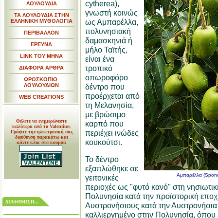
cytherea),
ΛΟΥΛΟΥΔΙΑ
γνωστή κοινώς
ΤΑ ΛΟΥΛΟΥΔΙΑ ΣΤΗΝ
ως Αμπαρέλλα,
ΕΛΛΗΝΙΚΗ ΜΥΘΟΛΟΓΙΑ
πολυνησιακή
ΠΕΡΙΒΑΛΛΟΝ
δαμασκηνιά ή
ΕΡΕΥΝΑ
μήλο Ταϊτής,
LINK TOY MHNA
είναι ένα
τροπικό
ΔΙΑΦΟΡΑ ΑΡΘΡΑ
οπωροφόρο
ΩΡΟΣΚΟΠΙΟ
ΛΟΥΛΟΥΔΙΩΝ
δέντρο που
προέρχεται από
WEB CREATIONS
τη Μελανησία,
με βρώσιμο
Θέλετε να ενημερώνεστε
καρπό που
καλύτερα από το Valentine;
περιέχει ινώδες
Γράψτε την ηλεκτρονική σας
διεύθυνση παρακάτω και
κουκούτσι.
κάντε κλικ στο κουμπί:
Το δέντρο
εξαπλώθηκε σε
Αμπαρέλλα (Spondi
γειτονικές
περιοχές ως "φυτό κανό" στη νησιωτικ
Πολυνησία κατά την προϊστορική εποχ
ΔΙΑΦΗΜΙΣΗ...
Αυστρονήσιους κατά την Αυστρονήσια
καλλιεργημένο στην Πολυνησία, όπου ε