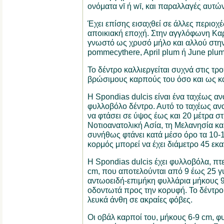
ονόματα vī ή wī, και παραλλαγές αυτών
Έχει επίσης εισαχθεί σε άλλες περιοχέ
αποικιακή εποχή. Στην αγγλόφωνη Καρ
γνωστό ως χρυσό μήλο και αλλού στη
pommecythere, April plum ή June plum,
Το δέντρο καλλιεργείται συχνά στις τρο
βρώσιμους καρπούς του όσο και ως κ
Η Spondias dulcis είναι ένα ταχέως α
φυλλοβόλο δέντρο. Αυτό το ταχέως α
να φτάσει σε ύψος έως και 20 μέτρα σ
Νοτιοανατολική Ασία, τη Μελανησία κα
συνήθως φτάνει κατά μέσο όρο τα 10-1
κορμός μπορεί να έχει διάμετρο 45 εκα
Η Spondias dulcis έχει φυλλοβόλα, πτ
cm, που αποτελούνται από 9 έως 25 γυ
αντωοειδή-επιμήκη φυλλάρια μήκους 9-
οδοντωτά προς την κορυφή. Το δέντρο 
λευκά άνθη σε ακραίες φόβες.
Οι οβάλ καρποί του, μήκους 6-9 cm, φ