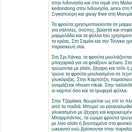
στην Ινδονησία και στο rojak στη Μαλα
kedondong στην Ινδονησία, amra στη 
Σιγκαπούρη και gway thee στη Μιανμά
Τα φρούτα χρησιμοποιούνται σε μαρμε
για σάλτσες, σούπες, βραστά και στιφά
μαρμελάδα και τα φύλλα του χρησιμοπ
το κρέας. Στη Σαμόα και την Τόνγκα χρ
παρασκευή otai.
Στη Σρι Λάνκα, τα φρούτα μουλιάζονται 
μπαχαρικά για να φτιάξουν acharu. Στ
τρώγονται με αλάτι, ζάχαρη και τσίλι ή
τρώνε τα φρούτα μουλιασμένα σε τεχν
γλυκόριζας. Στην Καμπότζη, παρασκευ
ονομάζεται nhoam mkak. Στην ταϊλανδέ
οι καρποί όσο και τα τρυφερά φύλλα.
Στην Τζαμάικα, θεωρείται ως επί το πλε
από τα παιδιά. Μπορεί να καταναλωθεί 
γλυκασμένο με ζάχαρη και καρυκευμένο 
Μπαρμπάντος, τα ώριμα φρούτα τρώγο
με λίγο αλάτι ή βουτηγμένα στο φυσικ
ωκεανού ενώ βρίσκονται στην παραλία.