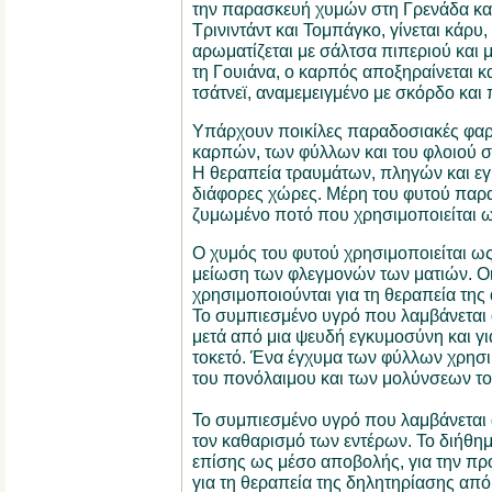
την παρασκευή χυμών στη Γρενάδα και 
Τρινιντάντ και Τομπάγκο, γίνεται κάρυ, 
αρωματίζεται με σάλτσα πιπεριού και 
τη Γουιάνα, ο καρπός αποξηραίνεται κα
τσάτνεϊ, αναμεμειγμένο με σκόρδο και 
Υπάρχουν ποικίλες παραδοσιακές φαρ
καρπών, των φύλλων και του φλοιού σ
Η θεραπεία τραυμάτων, πληγών και ε
διάφορες χώρες. Μέρη του φυτού παρα
ζυμωμένο ποτό που χρησιμοποιείται ω
Ο χυμός του φυτού χρησιμοποιείται ως
μείωση των φλεγμονών των ματιών. Οι
χρησιμοποιούνται για τη θεραπεία της 
Το συμπιεσμένο υγρό που λαμβάνεται 
μετά από μια ψευδή εγκυμοσύνη και γι
τοκετό. Ένα έγχυμα των φύλλων χρησιμ
του πονόλαιμου και των μολύνσεων το
Το συμπιεσμένο υγρό που λαμβάνεται α
τον καθαρισμό των εντέρων. Το διήθημ
επίσης ως μέσο αποβολής, για την πρ
για τη θεραπεία της δηλητηρίασης από