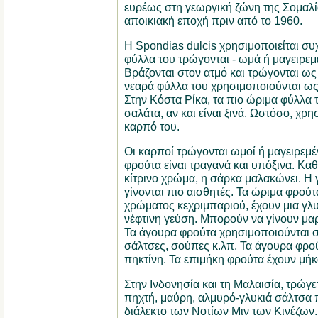
ευρέως στη γεωργική ζώνη της Σομαλί
αποικιακή εποχή πριν από το 1960.
Η Spondias dulcis χρησιμοποιείται συ
φύλλα του τρώγονται - ωμά ή μαγειρεμ
Βράζονται στον ατμό και τρώγονται ως 
νεαρά φύλλα του χρησιμοποιούνται ως
Στην Κόστα Ρίκα, τα πιο ώριμα φύλλα
σαλάτα, αν και είναι ξινά. Ωστόσο, χρη
καρπό του.
Οι καρποί τρώγονται ωμοί ή μαγειρεμέν
φρούτα είναι τραγανά και υπόξινα. Κα
κίτρινο χρώμα, η σάρκα μαλακώνει. Η γ
γίνονται πιο αισθητές. Τα ώριμα φρού
χρώματος κεχριμπαριού, έχουν μια γλ
νέφτινη γεύση. Μπορούν να γίνουν μα
Τα άγουρα φρούτα χρησιμοποιούνται 
σάλτσες, σούπες κ.λπ. Τα άγουρα φρ
πηκτίνη. Τα επιμήκη φρούτα έχουν μή
Στην Ινδονησία και τη Μαλαισία, τρώγε
πηχτή, μαύρη, αλμυρό-γλυκιά σάλτσα 
διάλεκτο των Νοτίων Μιν των Κινέζων. 