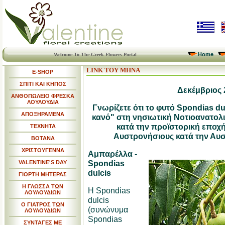
Home
Welcome To The Greek Flowers Portal
LINK ΤΟΥ ΜΗΝΑ
E-SHOP
ΣΠΙΤΙ ΚΑΙ ΚΗΠΟΣ
Δεκέμβριος 
ΑΝΘΟΠΩΛΕΙΟ ΦΡΕΣΚΑ
ΛΟΥΛΟΥΔΙΑ
Γνωρίζετε ότι το φυτό Spondias d
ΑΠΟΞΗΡΑΜΕΝΑ
κανό" στη νησιωτική Νοτιοανατολι
κατά την προϊστορική εποχή
ΤΕΧΝΗΤΑ
Αυστρονήσιους κατά την Αυ
ΒΟΤΑΝΑ
ΧΡΙΣΤΟΥΓΕΝΝΑ
Αμπαρέλλα -
Spondias
VALENTINE'S DAY
dulcis
ΓΙΟΡΤΗ ΜΗΤΕΡΑΣ
Η ΓΛΩΣΣΑ ΤΩΝ
Η Spondias
ΛΟΥΛΟΥΔΙΩΝ
dulcis
Ο ΓΙΑΤΡΟΣ ΤΩΝ
(συνώνυμα
ΛΟΥΛΟΥΔΙΩΝ
Spondias
ΣΥΝΤΑΓΕΣ ΜΕ