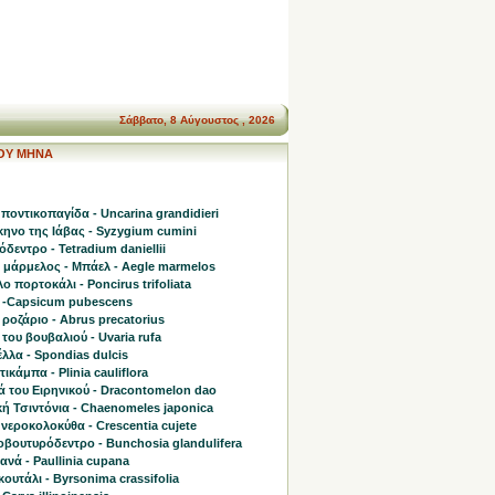
Σάββατο, 8 Αύγουστος , 2026
ΤΟΥ ΜΗΝΑ
ποντικοπαγίδα - Uncarina grandidieri
ηνο της Ιάβας - Syzygium cumini
δεντρο - Tetradium daniellii
η μάρμελος - Μπάελ - Aegle marmelos
ο πορτοκάλι - Poncirus trifoliata
 -Capsicum pubescens
 ροζάριο - Abrus precatorius
του βουβαλιού - Uvaria rufa
λλα - Spondias dulcis
ικάμπα - Plinia cauliflora
ά του Ειρηνικού - Dracontomelon dao
ή Τσιντόνια - Chaenomeles japonica
νεροκολοκύθα - Crescentia cujete
οβουτυρόδεντρο - Bunchosia glandulifera
νά - Paullinia cupana
ουτάλι - Byrsonima crassifolia