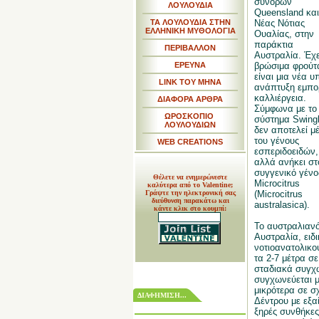
συνόρων
ΛΟΥΛΟΥΔΙΑ
Queensland και
ΤΑ ΛΟΥΛΟΥΔΙΑ ΣΤΗΝ
Νέας Νότιας
ΕΛΛΗΝΙΚΗ ΜΥΘΟΛΟΓΙΑ
Ουαλίας, στην
παράκτια
ΠΕΡΙΒΑΛΛΟΝ
Αυστραλία. Έχε
ΕΡΕΥΝΑ
βρώσιμα φρούτ
είναι μια νέα υ
LINK TOY MHNA
ανάπτυξη εμπο
καλλιέργεια.
ΔΙΑΦΟΡΑ ΑΡΘΡΑ
Σύμφωνα με το
ΩΡΟΣΚΟΠΙΟ
σύστημα Swing
ΛΟΥΛΟΥΔΙΩΝ
δεν αποτελεί μ
του γένους
WEB CREATIONS
εσπεριδοειδών,
αλλά ανήκει στ
συγγενικό γένο
Θέλετε να ενημερώνεστε
Microcitrus
καλύτερα από το Valentine;
Γράψτε την ηλεκτρονική σας
(Microcitrus
διεύθυνση παρακάτω και
australasica).
κάντε κλικ στο κουμπί:
Το αυστραλιανό
Αυστραλία, ειδ
νοτιοανατολικο
τα 2-7 μέτρα σ
σταδιακά συγχω
συγχωνεύεται μ
μικρότερα σε σ
ΔΙΑΦΗΜΙΣΗ...
Δέντρου με εξα
ξηρές συνθήκες.