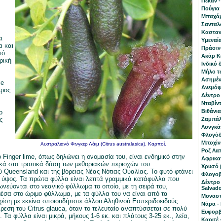
Πεκάν -
Πούγια 
Μπαχάρι
Σανταλ
Κασταν
ι
Υμεναία
α και
Πράσινο
πό
Ακάρ Κο
ρική
Ινδικό 
Μήλο τ
Ασημένι
le
Ανεμόψι
έρος
Δέντρο
Νταβίντ
Βιθάνια
ο
ς
Ζαμπάλα
Λονγκά
Φλογόδε
Μποχίνι
Αυστραλιανό Φινγκερ Λάιμ (Citrus australasica). Καρποί.
Ροζ Λα
 Finger lime, όπως δηλώνει η ονομασία του, είναι ενδημικό στην
Αφρικαν
ικά στα τροπικά δάση των μεθοριακών περιοχών του
Χρυσό β
ύ Queensland και της βόρειας Νέας Νότιας Ουαλίας. Το φυτό φτάνει
Φλογοβ
ε ύψος. Τα πρώτα φύλλα είναι λεπτά γραμμικά κατάφυλλα που
Δέντρο
νεύονται στο νεανικό φύλλωμα το οποίο, με τη σειρά του,
Salvado
έσα στο ώριμο φύλλωμα, με τα φύλλα του να είναι από τα
Μοναστ
χέση με εκείνα οποιουδήποτε άλλου Αληθινού Εσπεριδοειδούς
Νάρα - 
ίρεση του Citrus glauca, όταν το τελευταίο αναπτύσσεται σε πολύ
Ευφορβ
 Τα φύλλα είναι μικρά, μήκους 1-6 εκ. και πλάτους 3-25 εκ., λεία,
Καριτέ 