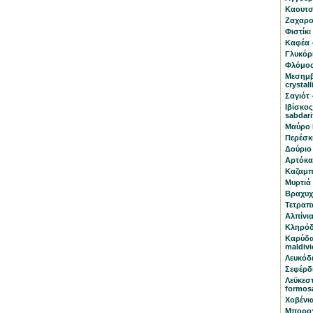
Καουτσο
Ζαχαρο
Φιστίκι
Καφέα -
Γλυκόρι
Φλόμος
Μεσημβ
crystal
Σαγιότ 
Ιβίσκος
sabdari
Μαύρο 
Περέσκι
Δούριο 
Αρτόκαρ
Καζαμπα
Μυρτιά 
Βραχυχ
Τετραπά
Αλπίνια
Κληρόδ
Καρύδα
maldivi
Λευκόδ
Σεφέρδι
Λεϋκεστ
formos
Χοβένια
Μποροχό