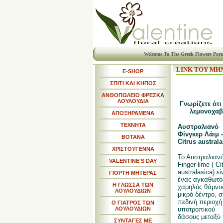
Welcome To The Greek Flowers Port
LINK ΤΟΥ ΜΗ
E-SHOP
ΣΠΙΤΙ ΚΑΙ ΚΗΠΟΣ
ΑΝΘΟΠΩΛΕΙΟ ΦΡΕΣΚΑ
ΛΟΥΛΟΥΔΙΑ
Γνωρίζετε ότ
λεμονοχαβι
ΑΠΟΞΗΡΑΜΕΝΑ
ΤΕΧΝΗΤΑ
Αυστραλιανό
Φίνγκερ Λάιμ -
ΒΟΤΑΝΑ
Citrus australa
ΧΡΙΣΤΟΥΓΕΝΝΑ
Το Αυστραλιαν
VALENTINE'S DAY
Finger lime ( Ci
australasica) εί
ΓΙΟΡΤΗ ΜΗΤΕΡΑΣ
ένας αγκαθωτό
Η ΓΛΩΣΣΑ ΤΩΝ
χαμηλός θάμνο
ΛΟΥΛΟΥΔΙΩΝ
μικρό δέντρο, σ
πεδινή περιοχή
Ο ΓΙΑΤΡΟΣ ΤΩΝ
ΛΟΥΛΟΥΔΙΩΝ
υποτροπικού
δάσους μεταξύ
ΣΥΝΤΑΓΕΣ ΜΕ