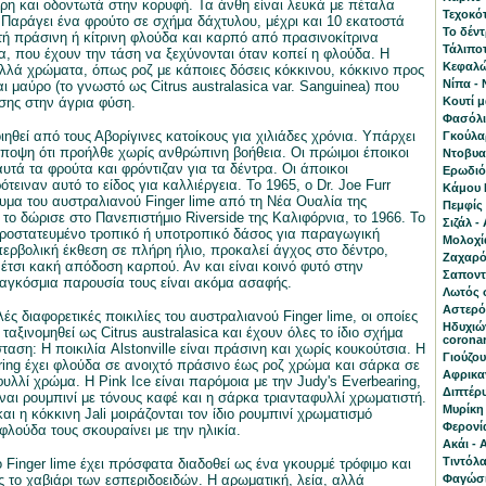
ρη και οδοντωτά στην κορυφή. Τα άνθη είναι λευκά με πέταλα
Τεχοκότ
. Παράγει ένα φρούτο σε σχήμα δάχτυλου, μέχρι και 10 εκατοστά
Το δέν
τή πράσινη ή κίτρινη φλούδα και καρπό από πρασινοκίτρινα
Τάλιποτ
α, που έχουν την τάση να ξεχύνονται όταν κοπεί η φλούδα. Η
Κεφαλώτ
λλά χρώματα, όπως ροζ με κάποιες δόσεις κόκκινου, κόκκινο προς
Νίπα - 
ι μαύρο (το γνωστό ως Citrus australasica var. Sanguinea) που
ίσης στην άγρια φύση.
Κουτί 
Φασόλι 
ηθεί από τους Αβορίγινες κατοίκους για χιλιάδες χρόνια. Υπάρχει
Γκούλα
ποψη ότι προήλθε χωρίς ανθρώπινη βοήθεια. Οι πρώιμοι έποικοι
Ντοβυαλ
τά τα φρούτα και φρόντιζαν για τα δέντρα. Οι άποικοι
Ερωδιός
τειναν αυτό το είδος για καλλιέργεια. Το 1965, ο Dr. Joe Furr
Κάμου Κ
υμα του αυστραλιανού Finger lime από τη Νέα Ουαλία της
Πεμφίς 
 το δώρισε στο Πανεπιστήμιο Riverside της Καλιφόρνια, το 1966. Το
Σιζάλ -
ροστατευμένο τροπικό ή υποτροπικό δάσος για παραγωγική
Μολοχία
ερβολική έκθεση σε πλήρη ήλιο, προκαλεί άγχος στο δέντρο,
Ζαχαρό
έτσι κακή απόδοση καρπού. Αν και είναι κοινό φυτό στην
Σαποντί
αγκόσμια παρουσία τους είναι ακόμα ασαφής.
Λωτός 
Αστερό
ς διαφορετικές ποικιλίες του αυστραλιανού Finger lime, οι οποίες
Ηδυχιών
ταξινομηθεί ως Citrus australasica και έχουν όλες το ίδιο σχήμα
corona
σταση: Η ποικιλία Alstonville είναι πράσινη και χωρίς κουκούτσια. Η
Γιούζου
ring έχει φλούδα σε ανοιχτό πράσινο έως ροζ χρώμα και σάρκα σε
Αφρικαν
υλλί χρώμα. Η Pink Ice είναι παρόμοια με την Judy's Everbearing,
Διπτέρυ
ίναι ρουμπινί με τόνους καφέ και η σάρκα τριανταφυλλί χρωματιστή.
Μυρίκη 
και η κόκκινη Jali μοιράζονται τον ίδιο ρουμπινί χρωματισμό
Φερονία
φλούδα τους σκουραίνει με την ηλικία.
Ακάι - 
Τιντόλα
 Finger lime έχει πρόσφατα διαδοθεί ως ένα γκουρμέ τρόφιμο και
ς το χαβιάρι των εσπεριδοειδών. Η αρωματική, λεία, αλλά
Φαγώσι