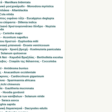
 - Manilkara bidentata
νικό μοσχοκάρυδο - Monodora myristica
λάκια - Allanblackia
Cola nitida
τος ουράνιο τόξο - Eucalyptus deglupta
υ ελέφαντα - Dillenia indica
ιανό Χριστουγεννιάτικο δένδρο - Nuytsia
nda
 - Cerinthe major
 - Aconitum napellus
του Χριστού - Euphorbia milii
νιακή μπανανιά - Ensete ventricosum
τερία - Χρυσή βροχή - Koelreuteria paniculata
- Solanum quitoense
 Νατ - Καρυδιά Βραζιλίας - Bertholletia excelsa
οβος - Σταφύλι της θάλασσας - Coccoloba
ϊ - Antidesma bunius
ς - Anacardium occidentale
κρινος - Cardiocrinum giganteum
ια - Sparrmannia africana
Litchi chinensis
α - Gaultheria mucronata
 - Hoodia gordonii
α των κανίβαλων - Solanum viride
- Saraca asoca
lighia sapida
νική δαμασκηνιά - Dacryodes edulis