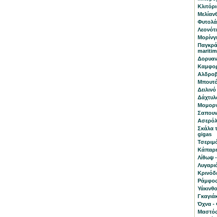
Κλιτόρια
Μελίανθ
Φυτολάκ
Λεονότι
Μορίνγκ
Παγκρά
mariti
Δορυαν
Καμφορ
Αλδροβ
Μπουτό
Δειλινό 
Δάχτυλα
Μομορν
Σαπουν
Ασερόλα
Σκάλα 
gigas
Τσεριμ
Κάπαρη
Λίθωψ -
Λυγαριά
Κρινόδ
Ράμφος 
Υάκινθο
Γκαγιάκ
Όχνα - 
Μαστός