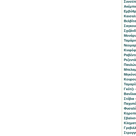
Συνσέπ
Ακέμπια
Eμβόθρ
Καισαλπ
Βελβίτσ
Σαγκουά
Σχιζάνδ
Μονάρν
Ταμάριν
Νεομαρί
Κνιφόφι
Ραβέντι
Ρεζεντά
Παυλών
Μπελαμ
Μηκόνο
Κουρου
Ταμαρί
Γκότζι 
Βανίλια 
Στέβια 
Παχυπό
Φυσαλίς
Κηροπη
Σβαϊνσό
Κληματί
Γρεβιλλ
Στρογγ