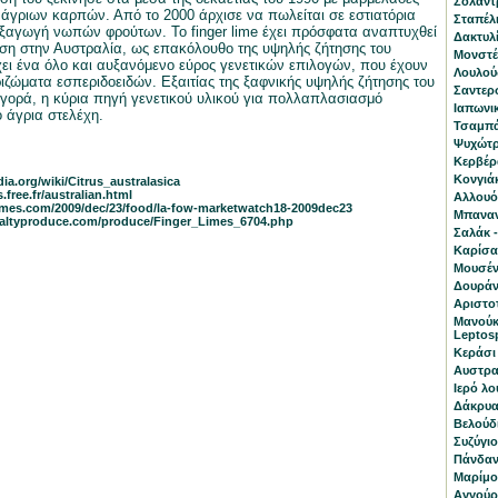
Σολάντ
άγριων καρπών. Από το 2000 άρχισε να πωλείται σε εστιατόρια
Σταπέλι
 εξαγωγή νωπών φρούτων. Το finger lime έχει πρόσφατα αναπτυχθεί
Δακτυλί
ση στην Αυστραλία, ως επακόλουθο της υψηλής ζήτησης του
Μονστέρ
ι ένα όλο και αυξανόμενο εύρος γενετικών επιλογών, που έχουν
Λουλούδ
ριζώματα εσπεριδοειδών. Εξαιτίας της ξαφνικής υψηλής ζήτησης του
Σαντερσ
γορά, η κύρια πηγή γενετικού υλικού για πολλαπλασιασμό
Ιαπωνι
 άγρια στελέχη.
Τσαμπά
Ψυχώτρι
Κερβέρα
Κονγιά
dia.org/wiki/Citrus_australasica
.free.fr/australian.html
Αλλουόν
latimes.com/2009/dec/23/food/la-fow-marketwatch18-2009dec23
Μπαναν
ialtyproduce.com/produce/Finger_Limes_6704.php
Σαλάκ -
Καρίσα
Μουσέν
Δουράντ
Αριστοτ
Μανούκ
Leptos
Κεράσι 
Αυστραλ
Ιερό λο
Δάκρυα 
Βελούδ
Συζύγι
Πάνδανο
Μαρίμο 
Αγγούρι