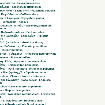
υκόδεντρο - Hevea brasiliensis
κάλαμο - Saccharum officinarum
 των Ίνκας - Sacha inchi - Plukenetia volubilis
 Καφεόδεντρο - Coffea arabica
ζα - Γλυκκύριζα - Glycyrrhiza glabra
 - Verbascum Thapsus
ριάνθεμο - Μπούζι - Mesembryanthemum
linum
- Κολοκύθι του Ιωνά - Sechium edule
 της Ερυθραίας - Σαβδαρίφη - Hibiscus
ffa
Γκότζι - Lycium ruthenicum Murray
α - Ροδόκακτος - Pereskia grandiflora
- Durio zibethinus
πος - Τζάκφρουτ - Artocarpus heterophyllus
νάνα - Sicana odorifera
της Χιλής - Αραγιάν - Luma apiculata
ίτων - Brachychiton populneus
ναξ - Φυτό Ριζόχαρτο -Tetrapanax papyrifer
 - Τζίντζερ Κογχύλι - Alpinia zerumbet
ενδρο - Clerodendrum trichotomum
 της θάλασσας - Coco de Mer - Lodoicea
ca
ενδρο - Leucadendron argenteum
α - Shepherdia argentea
έρια - Αγιόκλημα των Ιμαλαΐων - Leycesteria
a
 - Σταφιδόδεντρο - Hovenia dulcis
 - Alibertia patinoi - Borojoa patinoi