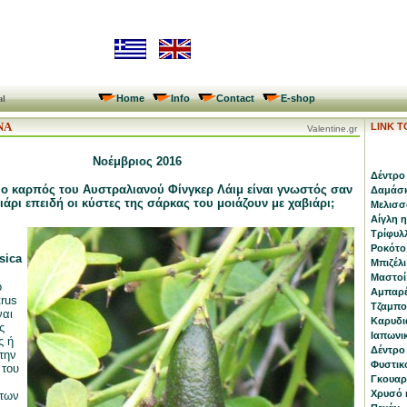
Home
Info
Contact
E-shop
al
ΝΑ
LINK 
Valentine.gr
Νοέμβριος 2016
Δέντρο 
ι ο καρπός του Αυστραλιανού Φίνγκερ Λάιμ είναι γνωστός σαν
Δαμάσκ
άρι επειδή οι κύστες της σάρκας του μοιάζουν με χαβιάρι;
Μελισσό
Αίγλη 
Τρίφυλλ
Ροκότο
sica
Μπιζέλι
Μαστοί 
ό
Αμπαρέ
trus
Τζαμποτ
ναι
Καρυδι
ς
Ιαπωνικ
ς ή
Δέντρο 
την
Φυστικ
 του
Γκουαρα
Χρυσό κ
 των