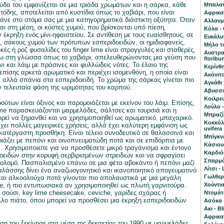
δα του εμφανίζεται σε μια τριάδα χρωμάτων και η σάρκα, κάθε
Μπαλατά
όδης, αποτελείται από κυστίδια όπως το χαβιάρι, που είναι
Αφρικα
άνε στο στόμα σας με μια κατηγορηματικά διάστικτη οξύτητα. Όταν
Αλλανμπ
αι στη μέση, οι κύστες χυμού, που βρίσκονται υπό πίεση,
Κόλα - 
 έκρηξη ενός μίνι-ηφαιστείου. Σε αντίθεση με τους ευαίσθητους, σε
Ευκάλυπ
 σάκους χυμού των πρότυπων εσπεριδοειδών, οι ημιδιαφανείς,
Μήλο το
ές ή ροζ φυσαλίδες του finger lime είναι στρογγυλές και σταθερές,
Αυστραλ
ω στη γλώσσα όπως το χαβιάρι, απελευθερώνοντας μια γεύση που
floribu
ι και λάιμ με πράσινες και φυλλώδεις νότες. Το έλαιο της
Κερίνθη
επίσης αρκετά αρωματικό και περιέχει ισομενθόνη, η οποία είναι
Ακόνιτο
α αλλά σπάνια στα εσπεριδοειδή. Το χρώμα της σάρκας γίνεται πιο
Αγκάθι 
ν τελευταία φάση της ωριμότητας του καρπού.
Αβυσσι
Κοιλρευ
ύτων είναι όξινος και παρομοιάζεται με εκείνον του λάιμ. Επίσης,
Λούλο 
lime παρασκευάζονται μαρμελάδες, σάλτσες και τουρσιά και η
Mπραζίλ
ρεί να ξηρανθεί και να χρησιμοποιηθεί ως αρωματικό, μπαχαρικό.
Κοκκόλ
έχει πολλές μαγειρικές χρήσεις, αλλά έχει καλύτερη εμφάνιση ως
uvifera
κατέργαστη προσθήκη. Είναι τέλειο συνοδευτικό σε θαλασσινά και
Μπίγκνε
ριάζει με πεπόνι και οινοπνευματώδη ποτά και σε επιδόρπια με
Κάσιου
. Χρησιμοποιείτε για να προσθέσετε μικρό τραγάνισμα και έντονο
Καρδιό
ειδών στην κορυφή σερβιρισμένων στρειδιών και να σφραγίσει
Σπαρμάν
σολομό. Πασπαλισμένο επάνω σε μια φέτα αβοκάντο ή πεπόνι μαζί
Λίτσι - 
θαλάσσης δίνει ένα αναζωογονητικό και ικανοποιητικό απογευματινό
Γωλθερί
και αλκοολούχα ποτά γίνονται πιο απολαυστικά με μια μεγάλη
me, ή πιο εντυπωσιακά αν χρησιμοποιηθεί ως πλωτή γαρνιτούρα.
Χούντια
ς σούσι, key lime cheesecake, ceviche, γαρίδες σχάρας ή
Ντομάτ
λο πιάτο, όπου μπορεί να προσθέσει μια έκρηξη εσπεριδοειδών
Ασόκα 
Aκι - B
Αφρικα
ση του ξεκίνησε στα μέσα της δεκαετίας του 1990 με μαρμελάδες