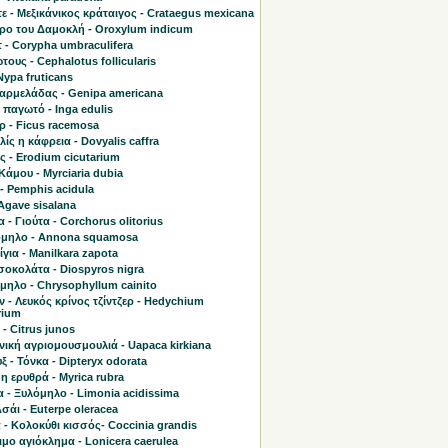
ε - Μεξικάνικος κράταιγος - Crataegus mexicana
τρο του Δαμοκλή - Oroxylum indicum
 - Corypha umbraculifera
ους - Cephalotus follicularis
Nypa fruticans
μαρμελάδας - Genipa americana
παγωτό - Inga edulis
ρ - Ficus racemosa
ίς η κάφρεια - Dovyalis caffra
 - Erodium cicutarium
άμου - Myrciaria dubia
- Pemphis acidula
 Agave sisalana
 - Γιούτα - Corchorus olitorius
μηλο - Annona squamosa
για - Manilkara zapota
σοκολάτα - Diospyros nigra
μηλο - Chrysophyllum cainito
 - Λευκός κρίνος τζίντζερ - Hedychium
rium
 - Citrus junos
ική αγριομουσμουλιά - Uapaca kirkiana
ξ - Τόνκα - Dipteryx odorata
η ερυθρά - Myrica rubra
 - Ξυλόμηλο - Limonia acidissima
Ασάι - Euterpe oleracea
 - Κολοκύθι κισσός- Coccinia grandis
μο αγιόκλημα - Lonicera caerulea