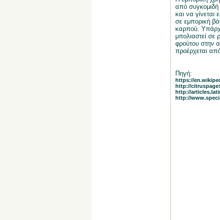
από συγκομιδή 
και να γίνεται
σε εμπορική βά
καρπού. Υπάρχε
μπολιαστεί σε 
φρούτου στην α
προέρχεται από
Πηγή:
https://en.wikipe
http://citruspages
http://articles.
http://www.spec