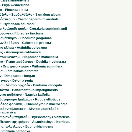
 Carya illinoinensis
- Puya weddelliana
 - Pimenta dioica
όξυλο - Σανδαλόξυλο - Santalum album
όσπερμο - Castanospermum australe
 - Hymenaea courbaril
 λουλούδι πουλί - Crotalaria cunninghamii
ύνινγκ - Fibraurea tinctoria
δαμάσκηνο - Flacourtia jangomas
ων Σοδόμων - Calotropis procera
ο κλήμα - Actinidia polygama
ς - Anemopsis californica
 του θανάτου - Hippomane mancinella
ια - Περιστερόδεντρο - Davidia involucrata
 - Χειμερινό κεράσι - Withania somnifera
 - Lardizabala biternata
ν - Dimocarpus longan
ντρο - Delonix regia
α - Δέντρο ορχιδέα - Bauhinia variegata
πάτσο - Handroanthus impetiginosus
ικό ροδάκινο - Nauclea latifolia
ατόμουρο Ιμαλαΐων - Rubus ellipticus
όλος φοίνικας - Chambeyronia macrocarpa
 οδοντόβουρτσα - Δέντρο μουστάρδα -
ra persica
ηριακό μπαμπού - Thyrsostachys siamensis
Πεπόνι της ερήμου - Acanthosicyos horridus
ία πολυέλαιος - Euphorbia ingens
- Vitellaria paradoxa