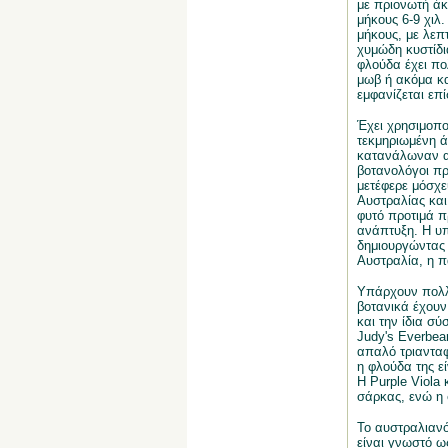
με πριονωτή άκ
μήκους 6-9 χιλ
μήκους, με λεπ
χυμώδη κυστίδι
φλούδα έχει πο
μωβ ή ακόμα κα
εμφανίζεται επ
Έχει χρησιμοποι
τεκμηριωμένη ά
κατανάλωναν αυ
βοτανολόγοι πρό
μετέφερε μόσχε
Αυστραλίας και
φυτό προτιμά π
ανάπτυξη. Η υπ
δημιουργώντας 
Αυστραλία, η π
Υπάρχουν πολλέ
βοτανικά έχουν 
και την ίδια σύ
Judy's Everbea
απαλό τριανταφ
η φλούδα της ε
Η Purple Viola 
σάρκας, ενώ η 
Το αυστραλιανό
είναι γνωστό ω