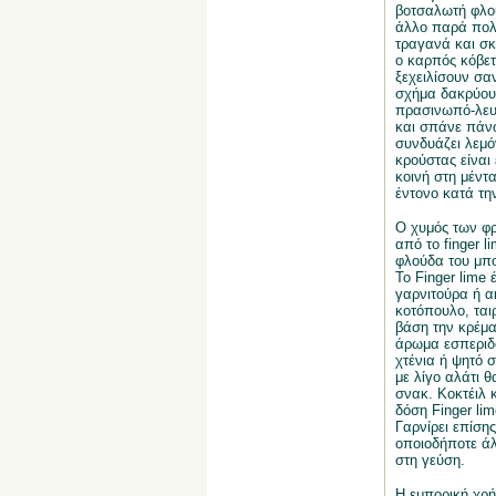
βοτσαλωτή φλού
άλλο παρά πολτ
τραγανά και σκ
ο καρπός κόβετ
ξεχειλίσουν σαν
σχήμα δακρύου,
πρασινωπό-λευκ
και σπάνε πάν
συνδυάζει λεμόν
κρούστας είναι 
κοινή στη μέντ
έντονο κατά τη
Ο χυμός των φρο
από το finger 
φλούδα του μπο
Το Finger lime 
γαρνιτούρα ή α
κοτόπουλο, ται
βάση την κρέμα
άρωμα εσπεριδο
χτένια ή ψητό 
με λίγο αλάτι 
σνακ. Κοκτέιλ 
δόση Finger li
Γαρνίρει επίση
οποιοδήποτε άλ
στη γεύση.
Η εμπορική χρή