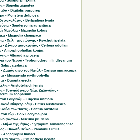
ρα - Solandra maxima
α - Stapelia gigantea
τιδα - Digitalis purpurea
α - Monstera deliciosa
ι σοκολάτας - Berlandiera lyrata
όνια - Sandersonia aurantiaca
κή Μανόλια - Magnolia kobus
κα - Magnolia champaca
α - Χείλη της πόρνης - Psychotria elata
 - Δέντρο αυτοκτονίας - Cerbera odollam
κ - Amorphophallus konjac
τια - Alluaudia procera
ιά του Νερού - Typhonodorum lindleyanum
 Salacca zalacca
 - Δαμάσκηνο του Νατάλ - Carissa macrocarpa
τα - Mussaenda erythrophylla
α - Duranta erecta
έλια - Aristotelia chilensis
α - Τσαγιόδεντρο Νέας Ζηλανδίας -
permum scoparium
του Σουρινάμ - Eugenia uniflora
ιανό Φίνγκερ Λάιμ - Citrus australasica
υλούδι των Ίνκας - Cantua buxifolia
του Ιώβ - Coix Lacryma-jobi
ινο φασόλι - Mucuna pruriens
ο - Μήλο της Ιάβας - Syzygium samarangense
ς - Βιδωτό Πεύκο - Pandanus utilis
- Aegagropila linnaei
 των ’νδεων - Cyclanthera pedata