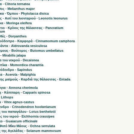
 - Clitoria ternatea
ος - Melianthus major
α - Όμπου - Phytolacca dioica
ς - Αυτί του λιονταριού - Leonotis leonurus
α - Moringa oleifera
τιο - Κρίνος της θάλασσας - Pancratium
mum
θές - Doryanthes
όδεντρο - Καμφορά - Cinnamomum camphora
άντα - Aldrovanda vesiculosa
μους - Βούτομος - Butomus umbellatus
- Mirabilis jalapa
 του νεκρού - Decaisnea
τίκα - Momordica charantia
όδενδρο - Sapindus
 - Acerola - Malpighia
της μαϊμούς - Καρδιά της θάλασσας - Entada
όγια - Annona cherimola
 - Κάππαρη - Capparis spinosa
 Lithops
 - Vitex agnus-castus
ενδρο - Crinodendron hookerianum
του παπαγάλου - Lotus berthelotii
ς του νερού - Eichhornia crassipes
ο - Guaiacum officinale
Φυτό Μίκυ Μάους - Ochna serrulata
 της Αγελάδας - Solanum mammosum