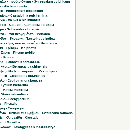
αλο - Φρούτο θαύμα - Synsepalum dulcificum
 - Akebia quinata
ιο - Embothrium coccineum
ίνια - Caesalpinia pulcherrima
χια - Welwitschia mirabilis
ρο - Saguaro - Carnegiea gigantea
ρα - Schisandra chinensis
τα - Τσάι περγαμόντο - Monarda
δος - Τάμαριντ - Tamarindus indica
κα - Ίρις που περπατάει - Neomarica
α - Τρίτομα - Kniphofia
 Σικκίμ - Rheum nobile
 - Reseda
ια - Paulownia tomentosa
κάντα - Belamcanda chinensis
ψις - Μπλε παπαρούνα - Meconopsis
πίτα - Couroupita guianensis
λλο - Cyphomandra betacea
- Lycium barbarum
- Vanilla Planifolia
- Stevia rebaudiana
διο - Pachypodium
 - Physalis
γή - Ceropegia
νια - Μπιζέλι της Ερήμου - Swainsona formosa
ς - Κληματίδα - Clematis
έα - Grevillea
υλόδον - Strongylodon macrobotrys