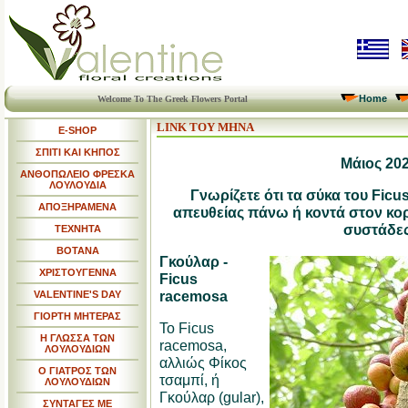
Home
Welcome To The Greek Flowers Portal
LINK ΤΟΥ ΜΗΝΑ
E-SHOP
ΣΠΙΤΙ ΚΑΙ ΚΗΠΟΣ
Μάιος 20
ΑΝΘΟΠΩΛΕΙΟ ΦΡΕΣΚΑ
ΛΟΥΛΟΥΔΙΑ
Γνωρίζετε ότι τα σύκα του Fic
ΑΠΟΞΗΡΑΜΕΝΑ
απευθείας πάνω ή κοντά στον κορ
συστάδες
ΤΕΧΝΗΤΑ
ΒΟΤΑΝΑ
Γκούλαρ -
ΧΡΙΣΤΟΥΓΕΝΝΑ
Ficus
racemosa
VALENTINE'S DAY
ΓΙΟΡΤΗ ΜΗΤΕΡΑΣ
Το Ficus
Η ΓΛΩΣΣΑ ΤΩΝ
racemosa,
ΛΟΥΛΟΥΔΙΩΝ
αλλιώς Φίκος
Ο ΓΙΑΤΡΟΣ ΤΩΝ
τσαμπί, ή
ΛΟΥΛΟΥΔΙΩΝ
Γκούλαρ (gular),
ΣΥΝΤΑΓΕΣ ΜΕ