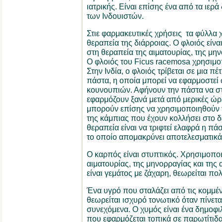
ιατρικής. Είναι επίσης ένα από τα ιερ
των Ινδουιστών.
Στιε φαρμακευτικές χρήσεις τα φύλλα 
θεραπεία της διάρροιας. Ο φλοιός είνα
στη θεραπεία της αιματουρίας, της μην
Ο φλοιός του Ficus racemosa χρησιμοπ
Στην Ινδία, ο φλοιός τρίβεται σε μια πέτ
πάστα, η οποία μπορεί να εφαρμοστεί 
κουνουπιών. Αφήνουν την πάστα να στ
εφαρμόζουν ξανά μετά από μερικές ώρε
μπορούν επίσης να χρησιμοποιηθούν γ
της κάμπιας που έχουν κολλήσει στο δ
θεραπεία είναι να τριφτεί ελαφρά η π
το οποίο απομακρύνει αποτελεσματικά 
Ο καρπός είναι στυπτικός. Χρησιμοποι
αιματουρίας, της μηνορραγίας και της
είναι γεμάτος με ζάχαρη, θεωρείται πο
Ένα υγρό που σταλάζει από τις κομμέν
θεωρείται ισχυρό τονωτικό όταν πίνετα
συνεχόμενα. Ο χυμός είναι ένα δημοφ
που εφαρμόζεται τοπικά σε παρωτίτιδα