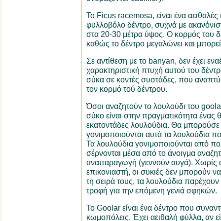
Το Ficus racemosa, είναι ένα αειθαλές 
φυλλοβόλο δέντρο, συχνά με ακανόνισ
στα 20-30 μέτρα ύψος. Ο κορμός του δ
καθώς το δέντρο μεγαλώνει και μπορεί 
Σε αντίθεση με το banyan, δεν έχει εναέ
χαρακτηριστική πτυχή αυτού του δέντρο
σύκα σε κοντές συστάδες, που αναπτ
τον κορμό τού δέντρου.
Όσοι αναζητούν το λουλούδι του goolar
σύκο είναι στην πραγματικότητα ένας 
εκατοντάδες λουλούδια. Θα μπορούσε
γονιμοποιούνται αυτά τα λουλούδια πο
Τα λουλούδια γονιμοποιούνται από πο
σέρνονται μέσα από το άνοιγμα αναζη
αναπαραγωγή (γεννούν αυγά). Χωρίς 
επικονιαστή, οι συκιές δεν μπορούν 
τη σειρά τους, τα λουλούδια παρέχουν
τροφή για την επόμενη γενιά σφηκών.
Το Goolar είναι ένα δέντρο που συναν
κωμοπόλεις. Έχει αειθαλή φύλλα, αν εί