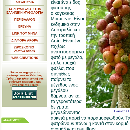
είναι ένα είδος
ΛΟΥΛΟΥΔΙΑ
φυτού της
ΤΑ ΛΟΥΛΟΥΔΙΑ ΣΤΗΝ
οικογένειας
ΕΛΛΗΝΙΚΗ ΜΥΘΟΛΟΓΙΑ
Moraceae. Είναι
ΠΕΡΙΒΑΛΛΟΝ
ενδημικό στην
ΕΡΕΥΝΑ
Αυστραλία και
LINK TOY MHNA
την τροπική
Ασία. Είναι ένα
ΔΙΑΦΟΡΑ ΑΡΘΡΑ
ταχέως
ΩΡΟΣΚΟΠΙΟ
ΛΟΥΛΟΥΔΙΩΝ
αναπτυσσόμενο
φυτό με μεγάλα,
WEB CREATIONS
πολύ τραχιά
φύλλα, που
Θέλετε να ενημερώνεστε
συνήθως
καλύτερα από το Valentine;
παίρνει το
Γράψτε την ηλεκτρονική σας
διεύθυνση παρακάτω και
μέγεθος ενός
κάντε κλικ στο κουμπί:
μεγάλου
θάμνου, αν και
τα γεροντότερα
δείγματα
Γκούλαρ ( F
μεγαλώνοντας
αρκετά μπορεί να παραμορφωθούν. Τ
ΔΙΑΦΗΜΙΣΗ...
φυτρώνουν πάνω ή κοντά στον κορμό 
ονομάζονται cauliflory.