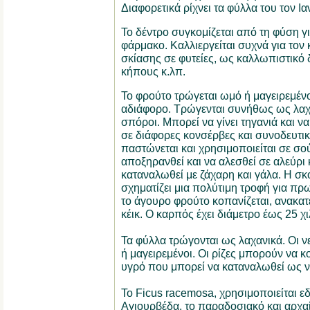
Διαφορετικά ρίχνει τα φύλλα του τον Ια
Το δέντρο συγκομίζεται από τη φύση γ
φάρμακο. Καλλιεργείται συχνά για τον
σκίασης σε φυτείες, ως καλλωπιστικό 
κήπους κ.λπ.
Το φρούτο τρώγεται ωμό ή μαγειρεμένο
αδιάφορο. Τρώγενται συνήθως ως λαχ
σπόροι. Μπορεί να γίνει τηγανιά και να
σε διάφορες κονσέρβες και συνοδευτι
παστώνεται και χρησιμοποιείται σε σο
αποξηρανθεί και να αλεσθεί σε αλεύρι 
καταναλωθεί με ζάχαρη και γάλα. Η σ
σχηματίζει μια πολύτιμη τροφή για πρω
το άγουρο φρούτο κοπανίζεται, ανακατεύ
κέικ. Ο καρπός έχει διάμετρο έως 25 χι
Τα φύλλα τρώγονται ως λαχανικά. Οι ν
ή μαγειρεμένοι. Οι ρίζες μπορούν να 
υγρό που μπορεί να καταναλωθεί ως ν
Το Ficus racemosa, χρησιμοποιείται ε
Αγιουρβέδα, το παραδοσιακό και αρχαί