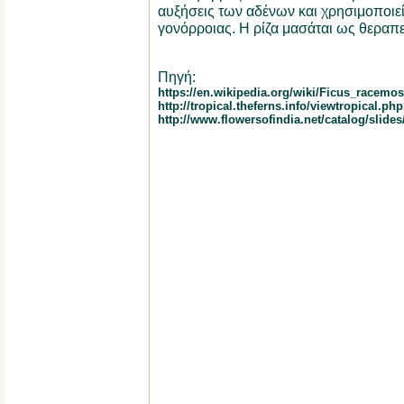
αυξήσεις των αδένων και χρησιμοποιεί
γονόρροιας. Η ρίζα μασάται ως θεραπεί
Πηγή:
https://en.wikipedia.org/wiki/Ficus_racemo
http://tropical.theferns.info/viewtropical.
http://www.flowersofindia.net/catalog/slides