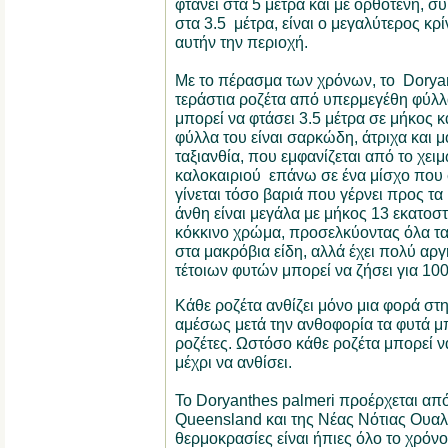
φτάνει στα 5 μέτρα και με ορθοτενή, σ
στα 3.5 μέτρα, είναι ο μεγαλύτερος κρ
αυτήν την περιοχή.
Με το πέρασμα των χρόνων, το Doryant
τεράστια ροζέτα από υπερμεγέθη φύλλ
μπορεί να φτάσει 3.5 μέτρα σε μήκος κ
φύλλα του είναι σαρκώδη, άτριχα και μ
ταξιανθία, που εμφανίζεται από το χει
καλοκαιριού επάνω σε ένα μίσχο που φ
γίνεται τόσο βαριά που γέρνει προς τα 
άνθη είναι μεγάλα με μήκος 13 εκατοσ
κόκκινο χρώμα, προσελκύοντας όλα τα
στα μακρόβια είδη, αλλά έχει πολύ αρ
τέτοιων φυτών μπορεί να ζήσει για 10
Κάθε ροζέτα ανθίζει μόνο μια φορά στη
αμέσως μετά την ανθοφορία τα φυτά 
ροζέτες. Ωστόσο κάθε ροζέτα μπορεί να
μέχρι να ανθίσει.
Το Doryanthes palmeri προέρχεται από
Queensland και της Νέας Νότιας Ουαλ
θερμοκρασίες είναι ήπιες όλο το χρόνο