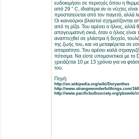
ευδοκιμήσει σε περιοχές όπου η θερμ
από 29 ° C, ιδιαίτερα αν οι νύχτες είνα
προστατεύεται από τον παγετό, αλλά λέγε
Οι καινούριοι βλαστοί σχηματίζονται 
από τη ρίζα. Του αρέσει ο ήλιος, αλλά 
απογευματινή σκιά, όταν ο ήλιος είναι
αναπτυχθεί σε γλάστρα ή δοχείο, τουλ
της ζωής του, και να μεταφέρεται σε ε
απαραίτητο. Του αρέσει καλά στραγγιζ
πότισμα. Να είστε υπομονετικοί με το
χρειάζεται 10 με 13 χρόνια για να φτάσ
του.
Πηγή:
http://en.wikipedia.org/wiki/Doryanthes
http://www.strangewonderfulthings.com/16
http://www.pacificbulbsociety.org/pbswiki/