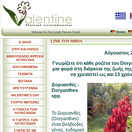
Home
Welcome To The Greek Flowers Portal
LINK ΤΟΥ ΜΗΝΑ
E-SHOP
ΣΠΙΤΙ ΚΑΙ ΚΗΠΟΣ
Αύγουστος 
ΑΝΘΟΠΩΛΕΙΟ ΦΡΕΣΚΑ
ΛΟΥΛΟΥΔΙΑ
Γνωρίζετε ότι κάθε ροζέτα του Dory
ΑΠΟΞΗΡΑΜΕΝΑ
μια φορά στη διάρκεια της ζωής της
να χρειαστεί ως και 13 χρόν
ΤΕΧΝΗΤΑ
ΒΟΤΑΝΑ
Δορυανθές -
ΧΡΙΣΤΟΥΓΕΝΝΑ
Doryanthes
spp.
VALENTINE'S DAY
ΓΙΟΡΤΗ ΜΗΤΕΡΑΣ
Η ΓΛΩΣΣΑ ΤΩΝ
Το Δορυανθές
ΛΟΥΛΟΥΔΙΩΝ
(Doryanthes)
Ο ΓΙΑΤΡΟΣ ΤΩΝ
είναι βολβώδες
ΛΟΥΛΟΥΔΙΩΝ
γένος, ενδημικό
ΣΥΝΤΑΓΕΣ ΜΕ