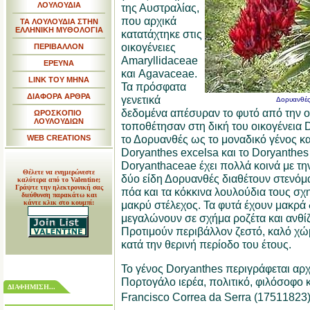
ΛΟΥΛΟΥΔΙΑ
της Αυστραλίας,
που αρχικά
ΤΑ ΛΟΥΛΟΥΔΙΑ ΣΤΗΝ
ΕΛΛΗΝΙΚΗ ΜΥΘΟΛΟΓΙΑ
κατατάχτηκε στις
οικογένειες
ΠΕΡΙΒΑΛΛΟΝ
Amaryllidaceae
ΕΡΕΥΝΑ
και Agavaceae.
LINK TOY MHNA
Τα πρόσφατα
ΔΙΑΦΟΡΑ ΑΡΘΡΑ
γενετικά
Δορυανθές
δεδομένα απέσυραν το φυτό από την ο
ΩΡΟΣΚΟΠΙΟ
ΛΟΥΛΟΥΔΙΩΝ
τοποθέτησαν στη δική του οικογένεια 
το Δορυανθές ως το μοναδικό γένος και
WEB CREATIONS
Doryanthes excelsa και το Doryanthes 
Doryanthaceae έχει πολλά κοινά με την 
Θέλετε να ενημερώνεστε
δύο είδη Δορυανθές διαθέτουν στενόμ
καλύτερα από το Valentine;
Γράψτε την ηλεκτρονική σας
πόα και τα κόκκινα λουλούδια τους σχ
διεύθυνση παρακάτω και
κάντε κλικ στο κουμπί:
μακρύ στέλεχος. Τα φυτά έχουν μακρά 
μεγαλώνουν σε σχήμα ροζέτα και ανθίζ
Προτιμούν περιβάλλον ζεστό, καλό χώ
κατά την θερινή περίοδο του έτους.
Το γένος Doryanthes περιγράφεται αρχ
Πορτογάλο ιερέα, πολιτικό, φιλόσοφο 
ΔΙΑΦΗΜΙΣΗ...
Francisco Correa da Serra (17511823)