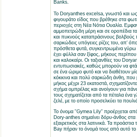
Banks.
Το Doryanthes excelsa, γνωστό και ως 
φιγουράτο είδος που βρέθηκε στα φωτε
περιοχές στη Νέα Νότια Ουαλία. Εμφαν
αμμοπετρώδη μέρη και σε οροπέδια του
και πυκνούς καταπράσινους βολβούς π
σαρκώδεις υπόγειες ρίζες του, απ' ό
πρόσθετα φυτά, συγκεντρωμένα γύρω α
έχει φύλλα σαν ξίφος, μήκους περίπου 
και καλοκαίρι. Οι ταξιανθίες του Dorya
εντυπωσιακές, καθώς μπορούν να φτάσ
σε ένα ώριμο φυτό και να διαθέτουν μ
κόκκινα και πολύ σαρκώδη άνθη, που μ
μήκος μέχρι 23 εκατοστά, σχηματίζοντ
σχήμα ομπρέλας και ανοίγουν για πάν
τους σχηματίζεται από τα πέταλα ένα 
ζελέ, με το οποίο προσελκύει τα πουλι
Το όνομα "Gymea Lily" προέρχεται από
Dory-anthes σημαίνει δόρυ-άνθος στα ε
εξαιρετικός στα λατινικά. Τα προάστια
Bay πήραν το όνομά τους από αυτό το