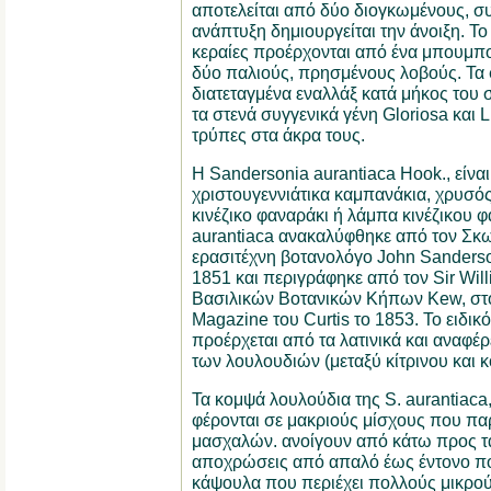
αποτελείται από δύο διογκωμένους, σ
ανάπτυξη δημιουργείται την άνοιξη. Το
κεραίες προέρχονται από ένα μπουμπο
δύο παλιούς, πρησμένους λοβούς. Τα 
διατεταγμένα εναλλάξ κατά μήκος του σ
τα στενά συγγενικά γένη Gloriosa και 
τρύπες στα άκρα τους.
Η Sandersonia aurantiaca Hook., είνα
χριστουγεννιάτικα καμπανάκια, χρυσός
κινέζικο φαναράκι ή λάμπα κινέζικου 
aurantiaca ανακαλύφθηκε από τον Σκ
ερασιτέχνη βοτανολόγο John Sanderso
1851 και περιγράφηκε από τον Sir Wil
Βασιλικών Βοτανικών Κήπων Kew, στο
Magazine του Curtis το 1853. Το ειδικό
προέρχεται από τα λατινικά και αναφέ
των λουλουδιών (μεταξύ κίτρινου και κ
Τα κομψά λουλούδια της S. aurantiaca
φέρονται σε μακριούς μίσχους που πα
μασχαλών. ανοίγουν από κάτω προς τα
αποχρώσεις από απαλό έως έντονο πορ
κάψουλα που περιέχει πολλούς μικρο