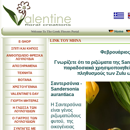
Home
Welcome To The Greek Flowers Portal
LINK ΤΟΥ ΜΗΝΑ
E-SHOP
ΣΠΙΤΙ ΚΑΙ ΚΗΠΟΣ
Φεβρουάριος
ΑΝΘΟΠΩΛΕΙΟ ΦΡΕΣΚΑ
ΛΟΥΛΟΥΔΙΑ
Γνωρίζετε ότι τα ριζώματα της Sa
ΑΠΟΞΗΡΑΜΕΝΑ
παραδοσιακά χρησιμοποιηθεί
πληθυσμούς των Zulu ω
ΤΕΧΝΗΤΑ
ΒΟΤΑΝΑ
Σαντερσόνια -
ΧΡΙΣΤΟΥΓΕΝΝΑ
Sandersonia
aurantiaca
VALENTINE'S DAY
ΓΙΟΡΤΗ ΜΗΤΕΡΑΣ
Η Σαντερσόνια
Η ΓΛΩΣΣΑ ΤΩΝ
είναι γένος
ΛΟΥΛΟΥΔΙΩΝ
ριζωματώδους
Ο ΓΙΑΤΡΟΣ ΤΩΝ
φυτού, της
ΛΟΥΛΟΥΔΙΩΝ
οικογένειας
ΣΥΝΤΑΓΕΣ ΜΕ