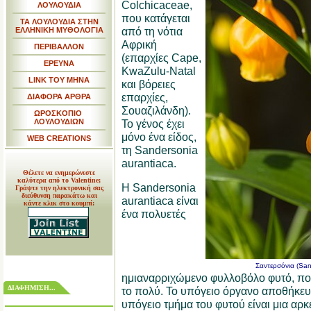
Colchicaceae,
ΛΟΥΛΟΥΔΙΑ
που κατάγεται
ΤΑ ΛΟΥΛΟΥΔΙΑ ΣΤΗΝ
από τη νότια
ΕΛΛΗΝΙΚΗ ΜΥΘΟΛΟΓΙΑ
Αφρική
ΠΕΡΙΒΑΛΛΟΝ
(επαρχίες Cape,
ΕΡΕΥΝΑ
KwaZulu-Natal
LINK TOY MHNA
και βόρειες
επαρχίες,
ΔΙΑΦΟΡΑ ΑΡΘΡΑ
Σουαζιλάνδη).
ΩΡΟΣΚΟΠΙΟ
ΛΟΥΛΟΥΔΙΩΝ
Το γένος έχει
μόνο ένα είδος,
WEB CREATIONS
τη Sandersonia
aurantiaca.
Θέλετε να ενημερώνεστε
καλύτερα από το Valentine;
Η Sandersonia
Γράψτε την ηλεκτρονική σας
διεύθυνση παρακάτω και
aurantiaca είναι
κάντε κλικ στο κουμπί:
ένα πολυετές
Σαντερσόνια (San
ημιαναρριχώμενο φυλλοβόλο φυτό, που
ΔΙΑΦΗΜΙΣΗ...
το πολύ. Το υπόγειο όργανο αποθήκε
υπόγειο τμήμα του φυτού είναι μια αρ