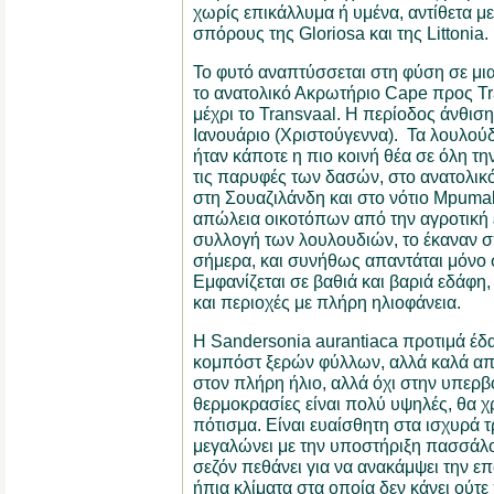
χωρίς επικάλλυμα ή υμένα, αντίθετα μ
σπόρους της Gloriosa και της Littonia.
Το φυτό αναπτύσσεται στη φύση σε μι
το ανατολικό Ακρωτήριο Cape προς Tra
μέχρι το Transvaal. Η περίοδος άνθιση
Ιανουάριο (Χριστούγεννα). Τα λουλούδ
ήταν κάποτε η πιο κοινή θέα σε όλη τ
τις παρυφές των δασών, στο ανατολικ
στη Σουαζιλάνδη και στο νότιο Mpuma
απώλεια οικοτόπων από την αγροτική ε
συλλογή των λουλουδιών, το έκαναν σ
σήμερα, και συνήθως απαντάται μόνο 
Εμφανίζεται σε βαθιά και βαριά εδάφη
και περιοχές με πλήρη ηλιοφάνεια.
Η Sandersonia aurantiaca προτιμά έδ
κομπόστ ξερών φύλλων, αλλά καλά απ
στον πλήρη ήλιο, αλλά όχι στην υπερβο
θερμοκρασίες είναι πολύ υψηλές, θα χ
πότισμα. Είναι ευαίσθητη στα ισχυρά 
μεγαλώνει με την υποστήριξη πασσάλο
σεζόν πεθάνει για να ανακάμψει την ε
ήπια κλίματα στα οποία δεν κάνει ούτε