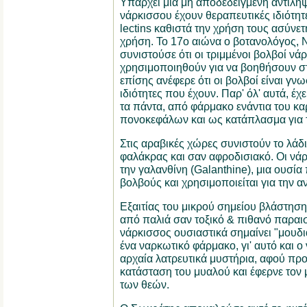
Υπάρχει μια μη αποδεδειγμένη αντίληψη
νάρκισσου έχουν θεραπευτικές ιδιότητε
lectins καθιστά την χρήση τους ασύνετ
χρήση. Το 17ο αιώνα ο βοτανολόγος, N
συνιστούσε ότι οι τριμμένοι βολβοί ν
χρησιμοποιηθούν για να βοηθήσουν σ
επίσης ανέφερε ότι οι βολβοί είναι γνω
ιδιότητες που έχουν. Παρ' όλ' αυτά, έχ
τα πάντα, από φάρμακο ενάντια του κα
πονοκεφάλων και ως κατάπλασμα για 
Στις αραβικές χώρες συνιστούν το λάδι
φαλάκρας και σαν αφροδισιακό. Οι νάρκ
την γαλανθίνη (Galanthine), μια ουσία
βολβούς και χρησιμοποιείται για την α
Εξαιτίας του μικρού σημείου βλάστηση
από παλιά σαν τοξικό & πιθανό παραι
νάρκισσος ουσιαστικά σημαίνει "μου
ένα ναρκωτικό φάρμακο, γι' αυτό και ο
αρχαία λατρευτικά μυστήρια, αφού πρ
κατάσταση του μυαλού και έφερνε τον 
των θεών.