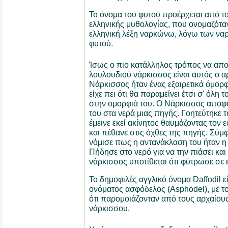
Το όνομα του φυτού προέρχεται από το
ελληνικής μυθολογίας, που ονομαζότα
ελληνική λέξη ναρκώνω, λόγω των ναρ
φυτού.
Ίσως ο πιο κατάλληλος τρόπος να απο
λουλουδιού νάρκισσος είναι αυτός ο α
Νάρκισσος ήταν ένας εξαιρετικά όμορφ
είχε πει ότι θα παραμείνει έτσι σ' όλη 
στην ομορφιά του. Ο Νάρκισσος αποφά
του στα νερά μιας πηγής. Γοητεύτηκε 
έμεινε εκεί ακίνητος θαυμάζοντας τον
και πέθανε στις όχθες της πηγής. Σύμ
νόμισε πως η αντανάκλαση του ήταν η 
Πήδησε στο νερό για να την πιάσει και
νάρκισσος υποτίθεται ότι φύτρωσε σε ε
Το δημοφιλές αγγλικό όνομα Daffodil 
ονόματος ασφόδελος (Asphodel), με το
ότι παρομοιάζονταν από τους αρχαίου
νάρκισσου.