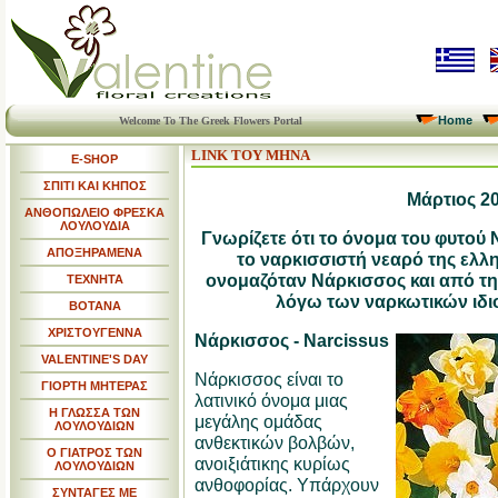
Home
Welcome To The Greek Flowers Portal
LINK ΤΟΥ ΜΗΝΑ
E-SHOP
ΣΠΙΤΙ ΚΑΙ ΚΗΠΟΣ
Μάρτιος 2
ΑΝΘΟΠΩΛΕΙΟ ΦΡΕΣΚΑ
ΛΟΥΛΟΥΔΙΑ
Γνωρίζετε ότι το όνομα του φυτού
ΑΠΟΞΗΡΑΜΕΝΑ
το ναρκισσιστή νεαρό της ελλ
ονομαζόταν Νάρκισσος και από τη
ΤΕΧΝΗΤΑ
λόγω των ναρκωτικών ιδι
ΒΟΤΑΝΑ
ΧΡΙΣΤΟΥΓΕΝΝΑ
Νάρκισσος - Narcissus
VALENTINE'S DAY
Νάρκισσος είναι το
ΓΙΟΡΤΗ ΜΗΤΕΡΑΣ
λατινικό όνομα μιας
Η ΓΛΩΣΣΑ ΤΩΝ
μεγάλης ομάδας
ΛΟΥΛΟΥΔΙΩΝ
ανθεκτικών βολβών,
Ο ΓΙΑΤΡΟΣ ΤΩΝ
ανοιξιάτικης κυρίως
ΛΟΥΛΟΥΔΙΩΝ
ανθοφορίας. Υπάρχουν
ΣΥΝΤΑΓΕΣ ΜΕ