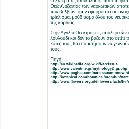
Ο Σωκράτης αποκαλούσε αυτό το φυτό 
Θεών', εξαιτίας των ναρκωτικών αποτ
των βολβών, όταν εφαρμοστεί σε ανοιχ
τρίκλισμα, μούδιασμα όλου του νευρι
της καρδιάς.
Στην Αγγλία Οι εκτροφείς πουλερικών
λουλούδι και δεν το βάζουν στο σπίτι το
κότες τους θα σταματήσουν να γεννού
τους.
Πηγή:
http://en.wikipedia.org/wiki/Narcissus
http://www.valentine.gr/mythology2_gr.php
http://www.paghat.com/narcissusminnow.h
http://botanical.com/botanical/mgmh/n/narc
http://www.flowers.org.uk/Flowers/facts/k-r