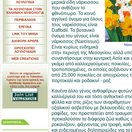
μερικά είδη νάρκισσου
ΛΟΥΛΟΥΔΙΑ
που ανθίζουν το
ΤΑ ΛΟΥΛΟΥΔΙΑ ΣΤΗΝ
φθινόπωρο. Το κοινό
ΕΛΛΗΝΙΚΗ ΜΥΘΟΛΟΓΙΑ
αγγλικό όνομα για όλους
ΠΕΡΙΒΑΛΛΟΝ
τους ναρκίσσους είναι
ΕΡΕΥΝΑ
Daffodil. Το βοτανικό
LINK TOY MHNA
όνομα του γένους είναι
νάρκισσος (Narcissus).
ΔΙΑΦΟΡΑ ΑΡΘΡΑ
Νάρκι
Είναι κυρίως ενδημικά
ΩΡΟΣΚΟΠΙΟ
ΛΟΥΛΟΥΔΙΩΝ
στην περιοχή της Μεσογείου, αλλά υπ
συναντήσουμε στην κεντρική Ασία και 
WEB CREATIONS
γκάμα από καλλιεργούμενες ποικιλίες, 
τροποποιημένες, οι οποίες αυξάνουν 
Θέλετε να ενημερώνεστε
από 25,000 ποικιλίες σε αποχρώσεις τ
καλύτερα από το Valentine;
πορτοκαλί και ροδακινί - ροζ.
Γράψτε την ηλεκτρονική σας
διεύθυνση παρακάτω και
κάντε κλικ στο κουμπί:
Κανένα άλλο γένος ανθοφόρων φυτών δ
καλλιέργειά του και τόσο ανθεκτικό στ
φύλλα και στις ρίζες των αναρίθμητω
οξαλικού ασβεστίου με βελονοειδές σχ
ραφίδες, τον προστατεύει από τραυμα
προκαλούσαν τα διάφορα ζώα καθώς σκ
ΔΙΑΦΗΜΙΣΗ...
ροκανίζουν, ψάχνοντας για τροφή, κα
και ενδεχομένως δηλητηριώδες για τα β