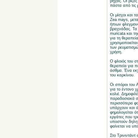
βήχας. Οι ρίζε
πάστα από τις 
Οι μίσχοι και τ
Zea mays, μετα
ήπιων φλεγμονώ
βραχνάδας. Τα 
muricata και τη
για τη θεραπεί
χρησιμοποιείτα
των ρευματισμώ
χρήση.
Ο φλοιός του σ
θεραπεία για π
άσθμα. Ένα εκχ
του καρκίνου.
Οι σπόροι του 
για το έντονο 
κολιέ. Δημοφιλέ
παραδοσιακά στ
περισσότερα φα
υπάρχουν και ά
φημολογείται ό
εργάτες που τρ
υποστούν δηλητ
φαίνεται να υπ
Στο Τρινιντάντ 