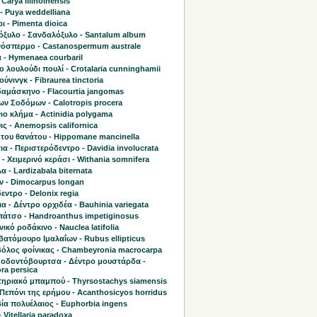
 Carya illinoinensis
- Puya weddelliana
 - Pimenta dioica
όξυλο - Σανδαλόξυλο - Santalum album
όσπερμο - Castanospermum australe
 - Hymenaea courbaril
 λουλούδι πουλί - Crotalaria cunninghamii
ύνινγκ - Fibraurea tinctoria
δαμάσκηνο - Flacourtia jangomas
ων Σοδόμων - Calotropis procera
ο κλήμα - Actinidia polygama
ς - Anemopsis californica
 του θανάτου - Hippomane mancinella
ια - Περιστερόδεντρο - Davidia involucrata
 - Χειμερινό κεράσι - Withania somnifera
 - Lardizabala biternata
ν - Dimocarpus longan
ντρο - Delonix regia
α - Δέντρο ορχιδέα - Bauhinia variegata
πάτσο - Handroanthus impetiginosus
ικό ροδάκινο - Nauclea latifolia
ατόμουρο Ιμαλαΐων - Rubus ellipticus
όλος φοίνικας - Chambeyronia macrocarpa
 οδοντόβουρτσα - Δέντρο μουστάρδα -
ra persica
ηριακό μπαμπού - Thyrsostachys siamensis
Πεπόνι της ερήμου - Acanthosicyos horridus
ία πολυέλαιος - Euphorbia ingens
- Vitellaria paradoxa