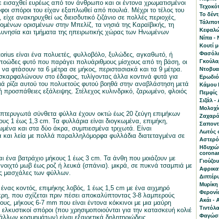
 εισαχθεί ευρέως από τον άνθρωπο και οι έντονα χρωματισμένοι
Τεχοκότ
φοι σπόροι του είχαν εξαπλωθεί από πουλιά. Μέχρι το τέλος του
Το δέν
 είχε ανακηρυχθεί ως διεισδυτικό ζιζάνιο σε πολλές περιοχές,
Τάλιποτ
μένων ορισμένων στην Μπελίζ, τα νησιά της Καραϊβικής, τη
Κεφαλώτ
υνησία και τμήματα της ηπειρωτικής χώρας των Ηνωμένων
Νίπα - 
Κουτί 
Φασόλι 
torius είναι ένα πολυετές, φυλλοβόλο, ξυλώδες, αγκαθωτό, ή
οώδες φυτό που παράγει πολυάριθμους μίσχους από τη βάση, οι
Γκούλα
 να φτάσουν τα 6 μέτρα σε μήκος, περιστασιακά και τα 9 μέτρα.
Ντοβυαλ
ι σκαρφαλώνουν στο έδαφος, τυλίγοντας άλλα κοντινά φυτά για
Ερωδιός
ιά ρίζα αυτού του πολυετούς φυτού βοηθά στην αναβλάστηση μετά
Κάμου Κ
 προσπάθειες εξάλειψης. Στέλεχος κυλινδρικό, ζαρωμένο, φλοιός
Πεμφίς 
Σιζάλ -
Μολοχία
 πτερυγωτά σύνθετα φύλλα έχουν οκτώ έως 20 ζεύγη επιμήκων
Ζαχαρό
υς 1 έως 1,3 cm. Τα φυλλάρια είναι διογκωμένα, επιμήκη,
Σαποντί
μένα και στα δύο άκρα, συμπιεσμένα τριχωτά. Είναι
Λωτός 
 και λεία με πολλά παραλληλόμορφα φυλλάδια διατεταγμένα σε
Αστερό
Ηδυχιών
corona
ναι ένα βατράχιο μήκους 1 έως 3 cm. Τα άνθη που μοιάζουν με
Γιούζου
 ανοιχτό μωβ έως ροζ ή λευκά (σπάνια). μικρά, σε πυκνά τσαμπιά με
Αφρικαν
ις μασχάλες των φύλλων.
Διπτέρυ
Μυρίκη 
 ένας κοντός, επιμήκης λοβός, 1 έως 1,5 cm με ένα αιχμηρό
Φερονία
ρη, που σχίζεται πριν πέσει αποκαλύπτοντας 3-8 λαμπερούς
Ακάι - 
υς, μήκους 6-7 mm που είναι έντονα κόκκινοι με μια μαύρη
Τιντόλα
ι ελκυστικοί σπόροι (που χρησιμοποιούνται για την κατασκευή κολιέ
Φαγώσι
 άλλων κοσμημάτων) είναι εξαιρετικά δηλητηριώδεις.