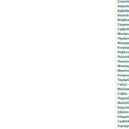
Συνσέπ
Ακέμπια
Eμβόθρ
Καισαλπ
Βελβίτσ
Σαγκουά
Σχιζάνδ
Μονάρν
Ταμάριν
Νεομαρί
Κνιφόφι
Ραβέντι
Ρεζεντά
Παυλών
Μπελαμ
Μηκόνο
Κουρου
Ταμαρί
Γκότζι 
Βανίλια 
Στέβια 
Παχυπό
Φυσαλίς
Κηροπη
Σβαϊνσό
Κληματί
Γρεβιλλ
Στρογγ