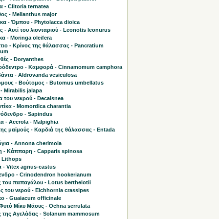
 - Clitoria ternatea
ος - Melianthus major
α - Όμπου - Phytolacca dioica
ς - Αυτί του λιονταριού - Leonotis leonurus
α - Moringa oleifera
τιο - Κρίνος της θάλασσας - Pancratium
mum
θές - Doryanthes
όδεντρο - Καμφορά - Cinnamomum camphora
άντα - Aldrovanda vesiculosa
μους - Βούτομος - Butomus umbellatus
- Mirabilis jalapa
 του νεκρού - Decaisnea
τίκα - Momordica charantia
όδενδρο - Sapindus
 - Acerola - Malpighia
της μαϊμούς - Καρδιά της θάλασσας - Entada
όγια - Annona cherimola
 - Κάππαρη - Capparis spinosa
 Lithops
 - Vitex agnus-castus
ενδρο - Crinodendron hookerianum
του παπαγάλου - Lotus berthelotii
ς του νερού - Eichhornia crassipes
ο - Guaiacum officinale
Φυτό Μίκυ Μάους - Ochna serrulata
 της Αγελάδας - Solanum mammosum