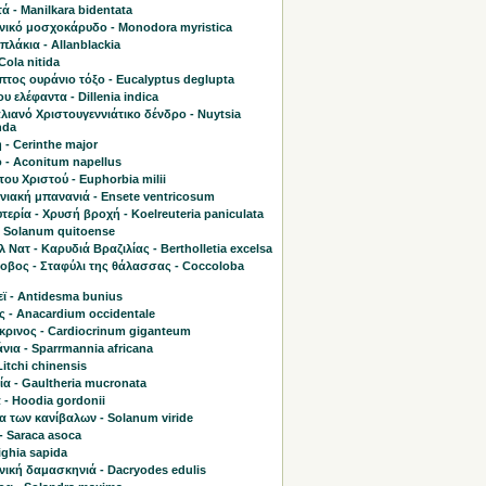
 - Manilkara bidentata
νικό μοσχοκάρυδο - Monodora myristica
λάκια - Allanblackia
Cola nitida
τος ουράνιο τόξο - Eucalyptus deglupta
υ ελέφαντα - Dillenia indica
ιανό Χριστουγεννιάτικο δένδρο - Nuytsia
nda
 - Cerinthe major
 - Aconitum napellus
του Χριστού - Euphorbia milii
νιακή μπανανιά - Ensete ventricosum
τερία - Χρυσή βροχή - Koelreuteria paniculata
- Solanum quitoense
 Νατ - Καρυδιά Βραζιλίας - Bertholletia excelsa
οβος - Σταφύλι της θάλασσας - Coccoloba
ϊ - Antidesma bunius
ς - Anacardium occidentale
κρινος - Cardiocrinum giganteum
ια - Sparrmannia africana
Litchi chinensis
α - Gaultheria mucronata
 - Hoodia gordonii
α των κανίβαλων - Solanum viride
- Saraca asoca
lighia sapida
νική δαμασκηνιά - Dacryodes edulis