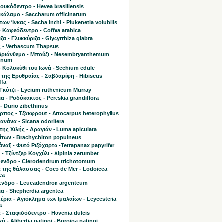
υκόδεντρο - Hevea brasiliensis
κάλαμο - Saccharum officinarum
 των Ίνκας - Sacha inchi - Plukenetia volubilis
 Καφεόδεντρο - Coffea arabica
ζα - Γλυκκύριζα - Glycyrrhiza glabra
 - Verbascum Thapsus
ριάνθεμο - Μπούζι - Mesembryanthemum
linum
- Κολοκύθι του Ιωνά - Sechium edule
 της Ερυθραίας - Σαβδαρίφη - Hibiscus
ffa
Γκότζι - Lycium ruthenicum Murray
α - Ροδόκακτος - Pereskia grandiflora
- Durio zibethinus
πος - Τζάκφρουτ - Artocarpus heterophyllus
νάνα - Sicana odorifera
της Χιλής - Αραγιάν - Luma apiculata
ίτων - Brachychiton populneus
ναξ - Φυτό Ριζόχαρτο -Tetrapanax papyrifer
 - Τζίντζερ Κογχύλι - Alpinia zerumbet
ενδρο - Clerodendrum trichotomum
 της θάλασσας - Coco de Mer - Lodoicea
ca
ενδρο - Leucadendron argenteum
α - Shepherdia argentea
έρια - Αγιόκλημα των Ιμαλαΐων - Leycesteria
a
 - Σταφιδόδεντρο - Hovenia dulcis
 - Alibertia patinoi - Borojoa patinoi