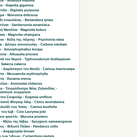
ρα - Solandra maxima
α - Stapelia gigantea
τιδα - Digitalis purpurea
α - Monstera deliciosa
ι σοκολάτας - Berlandiera lyrata
όνια - Sandersonia aurantiaca
κή Μανόλια - Magnolia kobus
κα - Magnolia champaca
α - Χείλη της πόρνης - Psychotria elata
 - Δέντρο αυτοκτονίας - Cerbera odollam
κ - Amorphophallus konjac
τια - Alluaudia procera
ιά του Νερού - Typhonodorum lindleyanum
 Salacca zalacca
 - Δαμάσκηνο του Νατάλ - Carissa macrocarpa
τα - Mussaenda erythrophylla
α - Duranta erecta
έλια - Aristotelia chilensis
α - Τσαγιόδεντρο Νέας Ζηλανδίας -
permum scoparium
του Σουρινάμ - Eugenia uniflora
ιανό Φίνγκερ Λάιμ - Citrus australasica
υλούδι των Ίνκας - Cantua buxifolia
του Ιώβ - Coix Lacryma-jobi
ινο φασόλι - Mucuna pruriens
ο - Μήλο της Ιάβας - Syzygium samarangense
ς - Βιδωτό Πεύκο - Pandanus utilis
- Aegagropila linnaei
 των ’νδεων - Cyclanthera pedata