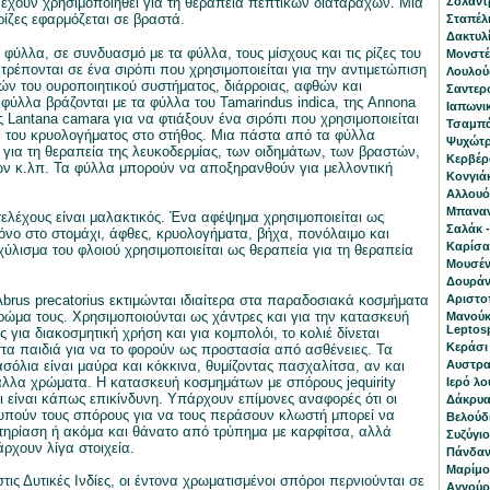
ς έχουν χρησιμοποιηθεί για τη θεραπεία πεπτικών διαταραχών. Μια
Σολάντ
ρίζες εφαρμόζεται σε βραστά.
Σταπέλι
Δακτυλί
α φύλλα, σε συνδυασμό με τα φύλλα, τους μίσχους και τις ρίζες του
Μονστέρ
τρέπονται σε ένα σιρόπι που χρησιμοποιείται για την αντιμετώπιση
Λουλούδ
ν του ουροποιητικού συστήματος, διάρροιας, αφθών και
Σαντερσ
φύλλα βράζονται με τα φύλλα του Tamarindus indica, της Annona
Ιαπωνι
ς Lantana camara για να φτιάξουν ένα σιρόπι που χρησιμοποιείται
Τσαμπά
α του κρυολογήματος στο στήθος. Μια πάστα από τα φύλλα
Ψυχώτρι
ι για τη θεραπεία της λευκοδερμίας, των οιδημάτων, των βραστών,
Κερβέρα
ν κ.λπ. Τα φύλλα μπορούν να αποξηρανθούν για μελλοντική
Κονγιά
Αλλουόν
Μπαναν
τελέχους είναι μαλακτικός. Ένα αφέψημα χρησιμοποιείται ως
Σαλάκ -
όνο στο στομάχι, άφθες, κρυολογήματα, βήχα, πονόλαιμο και
Καρίσα
ύλισμα του φλοιού χρησιμοποιείται ως θεραπεία για τη θεραπεία
Μουσέν
Δουράντ
Abrus precatorius εκτιμώνται ιδιαίτερα στα παραδοσιακά κοσμήματα
Αριστοτ
χρώμα τους. Χρησιμοποιούνται ως χάντρες και για την κατασκευή
Μανούκ
Leptos
ς για διακοσμητική χρήση και για κομπολόι, το κολιέ δίνεται
Κεράσι 
α παιδιά για να το φορούν ως προστασία από ασθένειες. Τα
σόλια είναι μαύρα και κόκκινα, θυμίζοντας πασχαλίτσα, αν και
Αυστραλ
λλα χρώματα. Η κατασκευή κοσμημάτων με σπόρους jequirity
Ιερό λο
τι είναι κάπως επικίνδυνη. Υπάρχουν επίμονες αναφορές ότι οι
Δάκρυα 
υπούν τους σπόρους για να τους περάσουν κλωστή μπορεί να
Βελούδ
ηρίαση ή ακόμα και θάνατο από τρύπημα με καρφίτσα, αλλά
Συζύγι
άρχουν λίγα στοιχεία.
Πάνδανο
Μαρίμο 
στις Δυτικές Ινδίες, οι έντονα χρωματισμένοι σπόροι περνιούνται σε
Αγγούρι