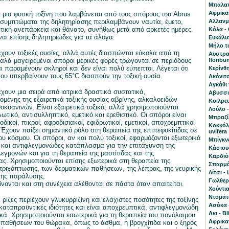
Μπαλατά
Αφρικα
ι μια φυτική τοξίνη που λαμβάνεται από τους σπόρους του Abrus
α συμπτώματα της δηλητηρίασης περιλαμβάνουν ναυτία, έμετο,
Αλλανμπ
ική ανεπάρκεια και θάνατο, συνήθως μετά από αρκετές ημέρες.
Κόλα - 
ναι επίσης δηλητηριώδες για τα άλογα.
Ευκάλυπ
Μήλο το
έχουν τοξικές ουσίες, αλλά αυτές διασπώνται εύκολα από τη
Αυστραλ
καλά μαγειρεμένοι σπόροι μερικές φορές τρώγονται σε περιόδους
floribu
ι παραμένουν σκληροί και δεν είναι πολύ εύπεπτοι. Λέγεται ότι
Κερίνθη
ου υπερβαίνουν τους 65°C διασπούν την τοξική ουσία.
Ακόνιτο
Αγκάθι 
έχουν μια σειρά από ιατρικά δραστικά συστατικά,
Αβυσσι
μένης της εξαιρετικά τοξικής ουσίας αβρίνης, αλκαλοειδών
Κοιλρευ
θοκυανινών. Είναι εξαιρετικά τοξικά, αλλά χρησιμοποιούνται
Λούλο 
ωτικό, αντισυλληπτικό, εμετικό και ερεθιστικό. Οι σπόροι είναι
Mπραζίλ
οδικοί, πικροί, αφροδισιακοί, εφιδρωτικοί, εμετικοί, αποχρεμπτικοί
Κοκκόλ
. Έχουν παίξει σημαντικό ρόλο στη θεραπεία της επιπεφυκίτιδας σε
uvifera
ου κόσμου. Οι σπόροι, αν και πολύ τοξικοί, εφαρμόζονται εξωτερικά
Μπίγκνε
 και αντιφλεγμονώδες κατάπλασμα για την επιτάχυνση της
Κάσιου
εγμονών και για τη θεραπεία της μαστίτιδας και της
Καρδιό
ας. Χρησιμοποιούνται επίσης εξωτερικά στη θεραπεία της
Σπαρμάν
ς τριχόπτωσης, των δερματικών παθήσεων, της λέπρας, της νευρικής
Λίτσι - 
της παράλυσης.
Γωλθερί
νονται και στη συνέχεια αλέθονται σε πάστα όταν απαιτείται.
Χούντια
Ντομάτ
 ρίζες περιέχουν γλυκυρριζίνη και ελάχιστες ποσότητες της τοξίνης
Ασόκα 
καταπραϋντικές ιδιότητες και είναι αποχρεμπτικά, αντιφλεγμονώδη
Aκι - B
ικά. Χρησιμοποιούνται εσωτερικά για τη θεραπεία του πονόλαιμου
Αφρικα
ς παθήσεων του θώρακα, όπως το άσθμα, η βρογχίτιδα και ο ξηρός