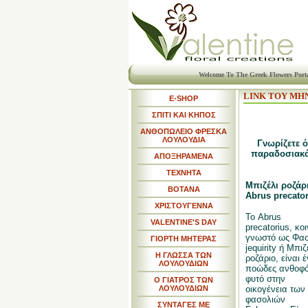
Welcome To The Greek Flowers Port
LINK ΤΟΥ ΜΗ
E-SHOP
ΣΠΙΤΙ ΚΑΙ ΚΗΠΟΣ
ΑΝΘΟΠΩΛΕΙΟ ΦΡΕΣΚΑ
ΛΟΥΛΟΥΔΙΑ
Γνωρίζετε ό
παραδοσιακά
ΑΠΟΞΗΡΑΜΕΝΑ
ΤΕΧΝΗΤΑ
Μπιζέλι ροζάρι
ΒΟΤΑΝΑ
Abrus precator
ΧΡΙΣΤΟΥΓΕΝΝΑ
Το Abrus
VALENTINE'S DAY
precatorius, κο
γνωστό ως Φασ
ΓΙΟΡΤΗ ΜΗΤΕΡΑΣ
jequirity ή Μπιζ
Η ΓΛΩΣΣΑ ΤΩΝ
ροζάριο, είναι 
ΛΟΥΛΟΥΔΙΩΝ
ποώδες ανθοφ
φυτό στην
Ο ΓΙΑΤΡΟΣ ΤΩΝ
ΛΟΥΛΟΥΔΙΩΝ
οικογένεια των
φασολιών
ΣΥΝΤΑΓΕΣ ΜΕ