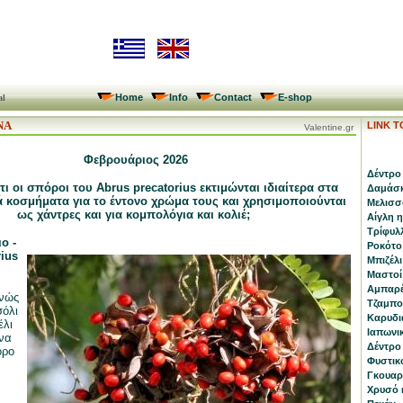
Home
Info
Contact
E-shop
al
ΝΑ
LINK 
Valentine.gr
Φεβρουάριος 2026
Δέντρο 
τι οι σπόροι του Abrus precatorius εκτιμώνται ιδιαίτερα στα
Δαμάσκ
 κοσμήματα για το έντονο χρώμα τους και χρησιμοποιούνται
Μελισσό
ως χάντρες και για κομπολόγια και κολιέ;
Αίγλη 
Τρίφυλλ
ο -
Ροκότο
ius
Μπιζέλι
Μαστοί 
Αμπαρέ
ινώς
Τζαμποτ
όλι
Καρυδι
έλι
Ιαπωνικ
ένα
Δέντρο 
όρο
Φυστικ
Γκουαρα
Χρυσό κ