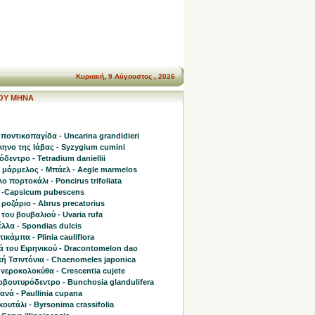
Κυριακή, 9 Αύγουστος , 2026
ΤΟΥ ΜΗΝΑ
ποντικοπαγίδα - Uncarina grandidieri
ηνο της Ιάβας - Syzygium cumini
δεντρο - Tetradium daniellii
η μάρμελος - Μπάελ - Aegle marmelos
ο πορτοκάλι - Poncirus trifoliata
 -Capsicum pubescens
 ροζάριο - Abrus precatorius
του βουβαλιού - Uvaria rufa
λλα - Spondias dulcis
ικάμπα - Plinia cauliflora
ά του Ειρηνικού - Dracontomelon dao
ή Τσιντόνια - Chaenomeles japonica
νεροκολοκύθα - Crescentia cujete
οβουτυρόδεντρο - Bunchosia glandulifera
νά - Paullinia cupana
ουτάλι - Byrsonima crassifolia