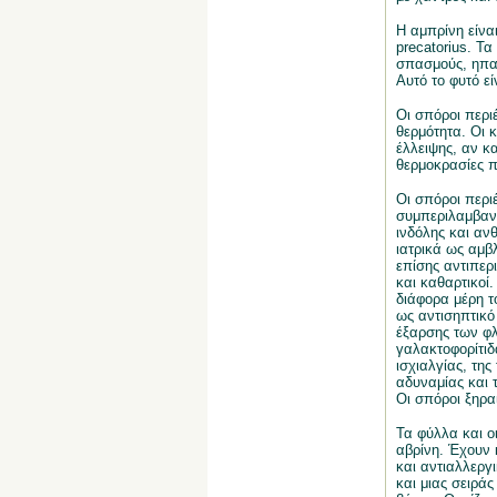
Η αμπρίνη είνα
precatorius. Τ
σπασμούς, ηπατ
Αυτό το φυτό εί
Οι σπόροι περι
θερμότητα. Οι 
έλλειψης, αν κα
θερμοκρασίες π
Οι σπόροι περι
συμπεριλαμβανο
ινδόλης και αν
ιατρικά ως αμβλ
επίσης αντιπερι
και καθαρτικοί
διάφορα μέρη τ
ως αντισηπτικό
έξαρσης των φλ
γαλακτοφορίτιδ
ισχιαλγίας, τη
αδυναμίας και 
Οι σπόροι ξηραί
Τα φύλλα και οι
αβρίνη. Έχουν 
και αντιαλλεργ
και μιας σειρά