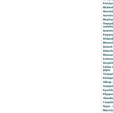
Κλιτόρια
Μελίανθ
Φυτολάκ
Λεονότι
Μορίνγκ
Παγκρά
mariti
Δορυαν
Καμφορ
Αλδροβ
Μπουτό
Δειλινό 
Δάχτυλα
Μομορν
Σαπουν
Ασερόλα
Σκάλα 
gigas
Τσεριμ
Κάπαρη
Λίθωψ -
Λυγαριά
Κρινόδ
Ράμφος 
Υάκινθο
Γκαγιάκ
Όχνα - 
Μαστός