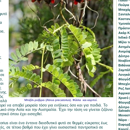
ι
Πεκάν -
Πούγια 
Μπαχάρι
φυτό
Σανταλ
Κασταν
α
Υμεναία
Πράσινο
ρα,
Ακάρ Κο
Ινδικό 
Μήλο τ
Ασημένι
Ανεμόψι
Δέντρο
ς
Νταβίντ
ι
Βιθάνια
αι
Ζαμπάλα
 σε
Λονγκά
α,
Φλογόδε
ναι
Μποχίνι
ς
Ροζ Λα
νης.
Αφρικαν
ός
Χρυσό β
Μπιζέλι ροζάριο (Abrus precatorius). Φύλλα και καρποί.
καλά
Φλογοβ
εί να αποβεί μοιραία τόσο για ενήλικες όσο και για παιδιά. Το
Δέντρο
μικό στην Ασία και την Αυστραλία. Έχει την τάση να γίνεται ζιζάνιο
Salvado
ητικό όπου έχει εισαχθεί.
Μοναστ
Νάρα - 
orius είναι ένα έντονα διεισδυτικό φυτό σε θερμές εύκρατες έως
Ευφορβ
ές, σε τέτοιο βαθμό που έχει γίνει ουσιαστικά παντροπικό σε
Καριτέ 