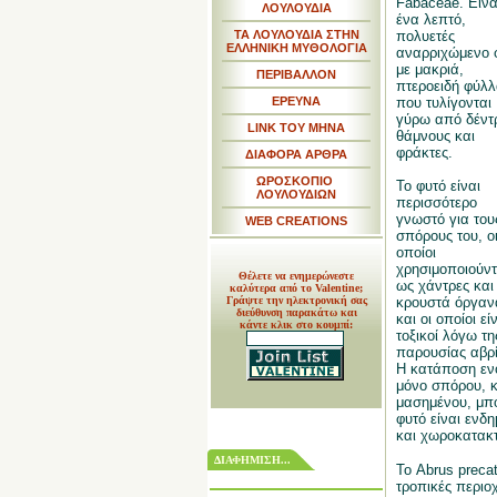
Fabaceae. Είνα
ΛΟΥΛΟΥΔΙΑ
ένα λεπτό,
ΤΑ ΛΟΥΛΟΥΔΙΑ ΣΤΗΝ
πολυετές
ΕΛΛΗΝΙΚΗ ΜΥΘΟΛΟΓΙΑ
αναρριχώμενο 
με μακριά,
ΠΕΡΙΒΑΛΛΟΝ
πτεροειδή φύλλ
ΕΡΕΥΝΑ
που τυλίγονται
γύρω από δέντ
LINK TOY MHNA
θάμνους και
φράκτες.
ΔΙΑΦΟΡΑ ΑΡΘΡΑ
ΩΡΟΣΚΟΠΙΟ
Το φυτό είναι
ΛΟΥΛΟΥΔΙΩΝ
περισσότερο
γνωστό για του
WEB CREATIONS
σπόρους του, ο
οποίοι
χρησιμοποιούντ
Θέλετε να ενημερώνεστε
ως χάντρες και
καλύτερα από το Valentine;
Γράψτε την ηλεκτρονική σας
κρουστά όργαν
διεύθυνση παρακάτω και
και οι οποίοι εί
κάντε κλικ στο κουμπί:
τοξικοί λόγω τη
παρουσίας αβρί
Η κατάποση εν
μόνο σπόρου, 
μασημένου, μπορ
φυτό είναι ενδη
και χωροκατακτ
ΔΙΑΦΗΜΙΣΗ...
Το Abrus precat
τροπικές περιοχ