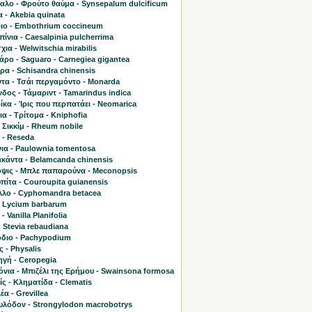
αλο - Φρούτο θαύμα - Synsepalum dulcificum
 - Akebia quinata
ιο - Embothrium coccineum
ίνια - Caesalpinia pulcherrima
χια - Welwitschia mirabilis
ρο - Saguaro - Carnegiea gigantea
ρα - Schisandra chinensis
τα - Τσάι περγαμόντο - Monarda
δος - Τάμαριντ - Tamarindus indica
κα - Ίρις που περπατάει - Neomarica
α - Τρίτομα - Kniphofia
 Σικκίμ - Rheum nobile
 - Reseda
ια - Paulownia tomentosa
κάντα - Belamcanda chinensis
ψις - Μπλε παπαρούνα - Meconopsis
πίτα - Couroupita guianensis
λλο - Cyphomandra betacea
- Lycium barbarum
- Vanilla Planifolia
- Stevia rebaudiana
διο - Pachypodium
 - Physalis
γή - Ceropegia
νια - Μπιζέλι της Ερήμου - Swainsona formosa
ς - Κληματίδα - Clematis
έα - Grevillea
υλόδον - Strongylodon macrobotrys