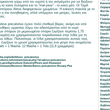
φοριούνται γύρω από τον καρπό ή τον αστράγαλο για να διώξουν
Καουτσο
 τα κακά πνεύματα και το "mal-yeux" - το κακό μάτι. Οι Ταμίλ
Ζαχαρο
σπόρους Abrus διαφορετικών χρωμάτων. Η κόκκινη ποικιλία με το
Φιστίκι
αι η πιο συνηθισμένη, αλλά υπάρχουν και μαύρες, λευκές και
Καφέα -
ίες.
Γλυκόρι
Φλόμος
Abrus precatorius έχουν πολύ σταθερό βάρος, ακόμη και υπό
Μεσημβ
υνθήκες υγρασίας λόγω του αδιαπέραστου από το νερό
crystal
ων σπόρων (οι μεμονωμένοι σπόροι ζυγίζουν περίπου 1,75
Σαγιότ 
καράτι) και χρησιμοποιούνται παραδοσιακά στην Ινδία για τη
Ιβίσκος
ων λίθων. Παλαιότερα, οι Ινδοί χρησιμοποιούσαν αυτούς τους
sabdari
 ζυγίζουν το χρυσό χρησιμοποιώντας ένα μέτρο που ονομάζεται
Μαύρο 
atti = 1 Masha· 12 Masha = 1 Tola (11,6 γραμμάρια).
Περέσκι
Δούριο 
Αρτόκαρ
dia.org/wiki/Abrus_precatorius
theferns.info/viewtropical.php?id=abrus+precatorius
Καζαμπα
s.gov/Agriculture-Industry/Pests-and-Diseases/
Μυρτιά 
-Diseases/Noxious-Weeds/Abrus-precatorius-Rosary-Pea
Βραχυχ
Τετραπά
Αλπίνια
Κληρόδ
Καρύδα
maldivi
Λευκόδ
Σεφέρδι
Λεϋκεστ
formos
Χοβένια
Μποροχό