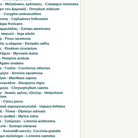
ε - Μεξικάνικος κράταιγος - Crataegus mexicana
τρο του Δαμοκλή - Oroxylum indicum
 - Corypha umbraculifera
ους - Cephalotus follicularis
Nypa fruticans
μαρμελάδας - Genipa americana
παγωτό - Inga edulis
ρ - Ficus racemosa
ίς η κάφρεια - Dovyalis caffra
 - Erodium cicutarium
άμου - Myrciaria dubia
- Pemphis acidula
 Agave sisalana
 - Γιούτα - Corchorus olitorius
μηλο - Annona squamosa
για - Manilkara zapota
σοκολάτα - Diospyros nigra
μηλο - Chrysophyllum cainito
 - Λευκός κρίνος τζίντζερ - Hedychium
rium
 - Citrus junos
ική αγριομουσμουλιά - Uapaca kirkiana
ξ - Τόνκα - Dipteryx odorata
η ερυθρά - Myrica rubra
 - Ξυλόμηλο - Limonia acidissima
Ασάι - Euterpe oleracea
 - Κολοκύθι κισσός- Coccinia grandis
μο αγιόκλημα - Lonicera caerulea