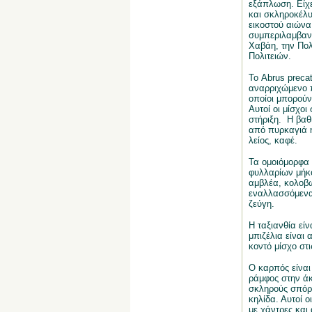
εξάπλωση. Είχε
και σκληροκέλυ
εικοστού αιώνα,
συμπεριλαμβανο
Χαβάη, την Πολ
Πολιτειών.
Το Abrus preca
αναρριχώμενο π
οποίοι μπορούν
Αυτοί οι μίσχο
στήριξη. Η βαθ
από πυρκαγιά ή
λείος, καφέ.
Τα ομοιόμορφα
φυλλαρίων μήκο
αμβλέα, κολοβω
εναλλασσόμενα
ζεύγη.
Η ταξιανθία εί
μπιζέλια είναι
κοντό μίσχο στ
Ο καρπός είναι
ράμφος στην άκ
σκληρούς σπόρο
κηλίδα. Αυτοί ο
με χάντρες και