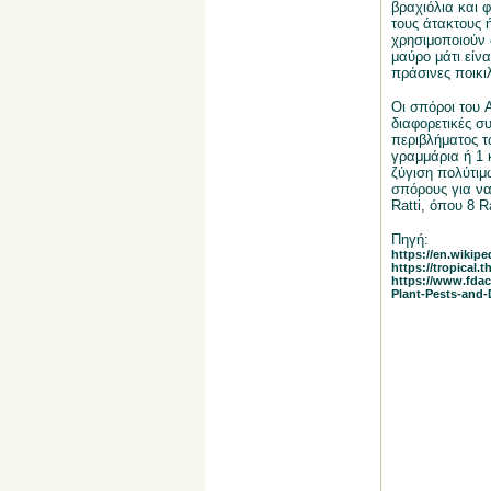
βραχιόλια και 
τους άτακτους ή
χρησιμοποιούν 
μαύρο μάτι είν
πράσινες ποικιλ
Οι σπόροι του 
διαφορετικές σ
περιβλήματος τ
γραμμάρια ή 1 
ζύγιση πολύτιμ
σπόρους για να
Ratti, όπου 8 R
Πηγή:
https://en.wikipe
https://tropical.
https://www.fdac
Plant-Pests-and