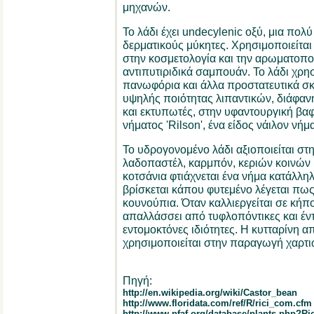
μηχανών.
Το λάδι έχει undecylenic οξύ, μια πολύ
δερματικούς μύκητες. Χρησιμοποιείται
στην κοσμετολογία και την αρωματοποι
αντιπυτιριδικά σαμπουάν. Το λάδι χρη
πανωφόρια και άλλα προστατευτικά σκ
υψηλής ποιότητας λιπαντικών, διάφαν
και εκτυπωτές, στην υφαντουργική βα
νήματος 'Rilson', ένα είδος νάιλον νήμ
Το υδρογονομένο λάδι αξιοποιείται στ
λαδοπαστέλ, καρμπόν, κεριών κοινών 
κοτσάνια φτιάχνεται ένα νήμα κατάλληλ
βρίσκεται κάπου φυτεμένο λέγεται πως 
κουνούπια. Όταν καλλιεργείται σε κήπο
απαλλάσσει από τυφλοπόντικες και έν
εντομοκτόνες ιδιότητες. Η κυτταρίνη α
χρησιμοποιείται στην παραγωγή χαρτι
Πηγή:
http://en.wikipedia.org/wiki/Castor_bean
http://www.floridata.com/ref/R/rici_com.cfm
http://www.pfaf.org/database/plants.php?