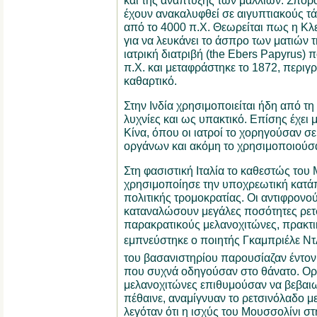
και της ανάπτυξης των μαλλιών. Σπόρ
έχουν ανακαλυφθεί σε αιγυπτιακούς τ
από το 4000 π.Χ. Θεωρείται πως η Κ
για να λευκάνει το άσπρο των ματιών τ
ιατρική διατριβή (the Ebers Papyrus) 
π.Χ. και μεταφράστηκε το 1872, περιγ
καθαρτικό.
Στην Ινδία χρησιμοποιείται ήδη από τη 
λυχνίες και ως υπακτικό. Επίσης έχε
Κίνα, όπου οι ιατροί το χορηγούσαν 
οργάνων και ακόμη το χρησιμοποιούσα
Στη φασιστική Ιταλία το καθεστώς του
χρησιμοποίησε την υποχρεωτική κατά
πολιτικής τρομοκρατίας. Οι αντιφρον
καταναλώσουν μεγάλες ποσότητες ρετ
παρακρατικούς μελανοχιτώνες, πρακτικ
εμπνεύστηκε ο ποιητής Γκαμπριέλε Ντ
του βασανιστηρίου παρουσίαζαν έντον
που συχνά οδηγούσαν στο θάνατο. Ορι
μελανοχιτώνες επιθυμούσαν να βεβαιω
πέθαινε, αναμίγνυαν το ρετσινόλαδο με
λεγόταν ότι η ισχύς του Μουσσολίνι στ