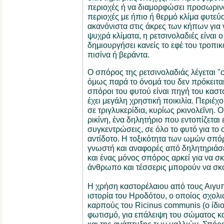
περιοχές ή να διαμορφώσει προσωρινά
περιοχές με ήπιο ή θερμό κλίμα φυτεύ
ακανόνιστα στις άκρες των κήπων για 
ψυχρά κλίματα, η ρετσινολαδιές είναι 
δημιουργήσει κανείς το εφέ του τροπι
πισίνα ή βεράντα.
Ο σπόρος της ρετσινολαδιάς λέγεται "
όμως παρά το όνομά του δεν πρόκειται
σπόροι του φυτού είναι πηγή του καστ
έχει μεγάλη χρηστική ποικιλία. Περιέ
σε τριγλυκερίδια, κυρίως ρκινολεΐνη. 
ρικίνη, ένα δηλητήριο που εντοπίζεται
συγκεντρώσεις, σε όλο το φυτό για το
αντίδοτο. Η τοξικότητα των ωμών σπό
γνωστή και αναφορές από δηλητηριάσει
και ένας μόνος σπόρος αρκεί για να 
άνθρωπο και τέσσερις μπορούν να σκ
Η χρήση καστορέλαιου από τους Αιγυπ
ιστορία του Ηροδότου, ο οποίος σχολι
καρπούς του Ricinus communis (ο ίδιος
φωτισμό, για επάλειψη του σώματος κα