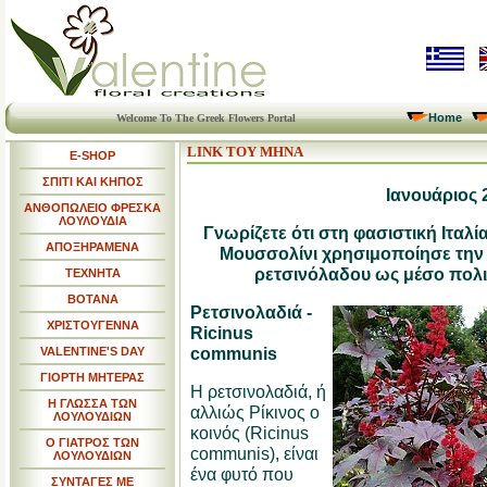
Home
Welcome To The Greek Flowers Portal
LINK ΤΟΥ ΜΗΝΑ
E-SHOP
ΣΠΙΤΙ ΚΑΙ ΚΗΠΟΣ
Ιανουάριος 
ΑΝΘΟΠΩΛΕΙΟ ΦΡΕΣΚΑ
ΛΟΥΛΟΥΔΙΑ
Γνωρίζετε ότι στη φασιστική Ιταλ
ΑΠΟΞΗΡΑΜΕΝΑ
Μουσσολίνι χρησιμοποίησε την
ρετσινόλαδου ως μέσο πολι
ΤΕΧΝΗΤΑ
ΒΟΤΑΝΑ
Ρετσινολαδιά -
ΧΡΙΣΤΟΥΓΕΝΝΑ
Ricinus
communis
VALENTINE'S DAY
ΓΙΟΡΤΗ ΜΗΤΕΡΑΣ
Η ρετσινολαδιά, ή
Η ΓΛΩΣΣΑ ΤΩΝ
αλλιώς Ρίκινος ο
ΛΟΥΛΟΥΔΙΩΝ
κοινός (Ricinus
Ο ΓΙΑΤΡΟΣ ΤΩΝ
communis), είναι
ΛΟΥΛΟΥΔΙΩΝ
ένα φυτό που
ΣΥΝΤΑΓΕΣ ΜΕ