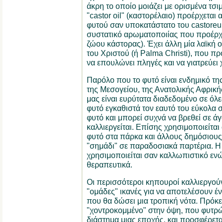
άκρη το οποίο μοιάζει με ορισμένα τσ
"castor oil" (καστορέλαιο) προέρχεται 
φυτού σαν υποκατάστατο του castoreum
συστατικό αρωματοποιίας που προέρχε
ζώου κάστορας). Έχει άλλη μία λαϊκή ο
του Χριστού (ή Palma Christi), που πρ
να επουλώνει πληγές και να γιατρεύει 
Παρόλο που το φυτό είναι ενδημικό τη
της Μεσογείου, της Ανατολικής Αφρικής 
μας είναι ευρύτατα διαδεδομένο σε όλες
φυτό εγκαθιστά τον εαυτό του εύκολα 
φυτό και μπορεί συχνά να βρεθεί σε άγ
καλλιεργείται. Επίσης χρησιμοποιείται
φυτό στα πάρκα και άλλους δημόσιους
"σημάδι" σε παραδοσιακά παρτέρια. Η 
χρησιμοποιείται σαν καλλωπιστικό εν
θεραπευτικά.
Οι περισσότεροι κηπουροί καλλιεργούν 
"ομάδες" ικανές για να αποτελέσουν έ
που θα δώσει μια τροπική νότα. Πρόκει
"χοντροκομμένο" στην όψη, που φυτρώ
διάστημα μιας εποχής, και προσφέρεται