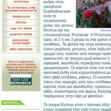
ανήκει στην
ΛΟΥΛΟΥΔΙΑ
οικογένεια
ΤΑ ΛΟΥΛΟΥΔΙΑ ΣΤΗΝ
Euphorbiaceae,
ΕΛΛΗΝΙΚΗ ΜΥΘΟΛΟΓΙΑ
είναι το
ΠΕΡΙΒΑΛΛΟΝ
αποκλειστικό
ΕΡΕΥΝΑ
μέλος του γένους
LINK TOY MHNA
Ricinus και της
Ρετσινολ
υποοικογένειας Ricininae. Η Ρετσινολ
ΔΙΑΦΟΡΑ ΑΡΘΡΑ
ύψος τα 2 ή και 3 μέτρα σε ένα χρόνο 
ΩΡΟΣΚΟΠΙΟ
ΛΟΥΛΟΥΔΙΩΝ
συνθήκες. Τα φύλλα της είναι γυαλιστε
έχουν μεγάλους μίσχους, είναι λοβωτά 
WEB CREATIONS
χρώμα τους ποικίλει από σκούρο πράσ
κοκκινωπό, σε σκούρο μωβ-κόκκινο ή χ
Θέλετε να ενημερώνεστε
σφαιρικά, ακανθώδη περικάρπια ποικί
καλύτερα από το Valentine;
χρωματισμούς. Οι καρποί είναι πιο εν
Γράψτε την ηλεκτρονική σας
διεύθυνση παρακάτω και
αρσενικά άνθη είναι κιτρινοπράσινα μ
κάντε κλικ στο κουμπί:
από αβάλ σπίδακες μήκους 15 εκατοστ
πάνω στις κορυφές από τους σπίδακες 
καρπός είναι μια ακανθώδης πρασινω
οβάλ, γυαλιστερούς και άκρως δηλητη
παρόμοιους στην όψη με φασόλια.
ΔΙΑΦΗΜΙΣΗ...
Το όνομα Ricinus είναι η λατινική λέξη
έχουν ονομαστεί έτσι γιατί έχουν σημά