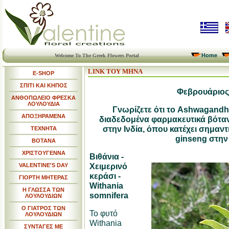
Home
Welcome To The Greek Flowers Portal
LINK ΤΟΥ ΜΗΝΑ
E-SHOP
ΣΠΙΤΙ ΚΑΙ ΚΗΠΟΣ
Φεβρουάριος
ΑΝΘΟΠΩΛΕΙΟ ΦΡΕΣΚΑ
ΛΟΥΛΟΥΔΙΑ
Γνωρίζετε ότι το Ashwagandha
ΑΠΟΞΗΡΑΜΕΝΑ
διαδεδομένα φαρμακευτικά βότα
στην Ινδία, όπου κατέχει σημαν
ΤΕΧΝΗΤΑ
ginseng στην
ΒΟΤΑΝΑ
ΧΡΙΣΤΟΥΓΕΝΝΑ
Βιθάνια -
Χειμερινό
VALENTINE'S DAY
κεράσι -
ΓΙΟΡΤΗ ΜΗΤΕΡΑΣ
Withania
Η ΓΛΩΣΣΑ ΤΩΝ
somnifera
ΛΟΥΛΟΥΔΙΩΝ
Ο ΓΙΑΤΡΟΣ ΤΩΝ
Το φυτό
ΛΟΥΛΟΥΔΙΩΝ
Withania
ΣΥΝΤΑΓΕΣ ΜΕ