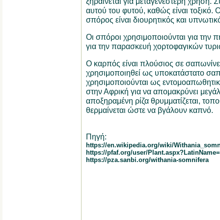
ξηραίνεται για μεταγενέστερη χρήση. 
αυτού του φυτού, καθώς είναι τοξικό. 
σπόρος είναι διουρητικός και υπνωτικ
Οι σπόροι χρησιμοποιούνται για την 
για την παρασκευή χορτοφαγικών τυρι
Ο καρπός είναι πλούσιος σε σαπωνίνε
χρησιμοποιηθεί ως υποκατάστατο σαπ
χρησιμοποιούνται ως εντομοαπωθητικό
στην Αφρική για να απομακρύνει μεγάλ
αποξηραμένη ρίζα θρυμματίζεται, τοποθ
θερμαίνεται ώστε να βγάλουν καπνό.
Πηγή:
https://en.wikipedia.org/wiki/Withania_somn
https://pfaf.org/user/Plant.aspx?LatinName
https://pza.sanbi.org/withania-somnifera