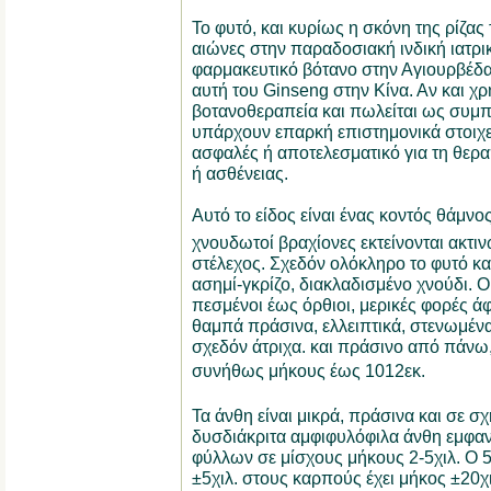
Το φυτό, και κυρίως η σκόνη της ρίζας 
αιώνες στην παραδοσιακή ινδική ιατρι
φαρμακευτικό βότανο στην Αγιουρβέδα,
αυτή του Ginseng στην Κίνα. Αν και χρ
βοτανοθεραπεία και πωλείται ως συμ
υπάρχουν επαρκή επιστημονικά στοιχεία
ασφαλές ή αποτελεσματικό για τη θε
ή ασθένειας.
Αυτό το είδος είναι ένας κοντός θάμνος
χνουδωτοί βραχίονες εκτείνονται ακτιν
στέλεχος. Σχεδόν ολόκληρο το φυτό καλ
ασημί-γκρίζο, διακλαδισμένο χνούδι. Οι
πεσμένοι έως όρθιοι, μερικές φορές άφ
θαμπά πράσινα, ελλειπτικά, στενωμέν
σχεδόν άτριχα. και πράσινο από πάνω
συνήθως μήκους έως 1012εκ.
Τα άνθη είναι μικρά, πράσινα και σε σ
δυσδιάκριτα αμφιφυλόφιλα άνθη εμφαν
φύλλων σε μίσχους μήκους 2-5χιλ. Ο 5
±5χιλ. στους καρπούς έχει μήκος ±20χ