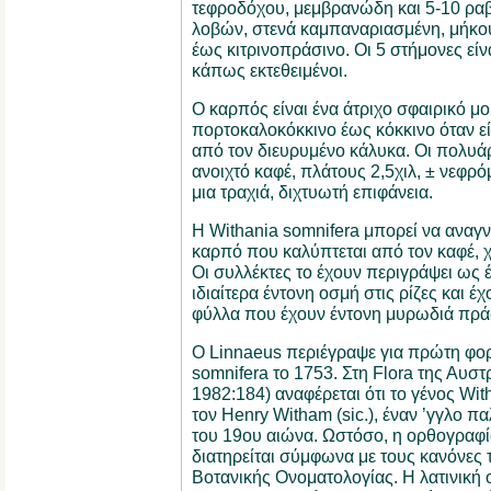
τεφροδόχου, μεμβρανώδη και 5-10 ραβ
λοβών, στενά καμπαναριασμένη, μήκους
έως κιτρινοπράσινο. Οι 5 στήμονες είν
κάπως εκτεθειμένοι.
Ο καρπός είναι ένα άτριχο σφαιρικό μο
πορτοκαλοκόκκινο έως κόκκινο όταν είν
από τον διευρυμένο κάλυκα. Οι πολυάρ
ανοιχτό καφέ, πλάτους 2,5χιλ, ± νεφρό
μια τραχιά, διχτυωτή επιφάνεια.
Η Withania somnifera μπορεί να αναγν
καρπό που καλύπτεται από τον καφέ, 
Οι συλλέκτες το έχουν περιγράψει ως
ιδιαίτερα έντονη οσμή στις ρίζες και έ
φύλλα που έχουν έντονη μυρωδιά πρά
Ο Linnaeus περιέγραψε για πρώτη φορ
somnifera το 1753. Στη Flora της Αυστρ
1982:184) αναφέρεται ότι το γένος Wi
τον Henry Witham (sic.), έναν ’γγλο 
του 19ου αιώνα. Ωστόσο, η ορθογραφί
διατηρείται σύμφωνα με τους κανόνες
Βοτανικής Ονοματολογίας. Η λατινική 