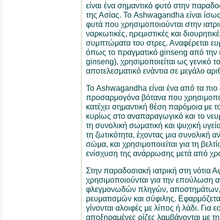
είναι ένα σημαντικό φυτό στην παραδοσ
της Ασίας. Το Ashwagandha είναι ίσως
φυτά που χρησιμοποιούνται στην ιατρι
ναρκωτικές, ηρεμιστικές και διουρητικέ
συμπτώματα του στρες. Αναφέρεται ευ
όπως το πραγματικό ginseng από την κ
ginseng), χρησιμοποιείται ως γενικό τ
αποτελεσματικό ενάντια σε μεγάλο αρ
Το Ashwagandha είναι ένα από τα πιο 
προσαρμογόνα βότανα που χρησιμοποι
κατέχει σημαντική θέση παρόμοια με τ
κυρίως στο αναπαραγωγικό και το νευ
τη συνολική σωματική και ψυχική υγεία
τη ζωτικότητα, έχοντας μια συνολική 
σώμα, και χρησιμοποιείται για τη βελτί
ενίσχυση της ανάρρωσης μετά από χρό
Στην παραδοσιακή ιατρική στη νότια Α
χρησιμοποιούνται για την επούλωση α
φλεγμονωδών πληγών, αποστημάτων, 
ρευματισμών και σύφιλης. Εφαρμόζετα
γίνονται αλοιφές με λίπος ή λάδι. Για 
αποξηραμένες ρίζες λαμβάνονται με τ