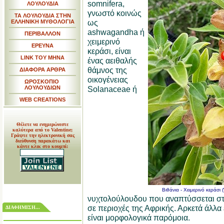
somnifera,
ΛΟΥΛΟΥΔΙΑ
γνωστό κοινώς
ΤΑ ΛΟΥΛΟΥΔΙΑ ΣΤΗΝ
ως
ΕΛΛΗΝΙΚΗ ΜΥΘΟΛΟΓΙΑ
ashwagandha ή
ΠΕΡΙΒΑΛΛΟΝ
χειμερινό
ΕΡΕΥΝΑ
κεράσι, είναι
LINK TOY MHNA
ένας αειθαλής
θάμνος της
ΔΙΑΦΟΡΑ ΑΡΘΡΑ
οικογένειας
ΩΡΟΣΚΟΠΙΟ
ΛΟΥΛΟΥΔΙΩΝ
Solanaceae ή
WEB CREATIONS
Θέλετε να ενημερώνεστε
καλύτερα από το Valentine;
Γράψτε την ηλεκτρονική σας
διεύθυνση παρακάτω και
κάντε κλικ στο κουμπί:
Βιθάνια - Χειμερινό κεράσι 
νυχτολούλουδου που αναπτύσσεται στη
σε περιοχές της Αφρικής. Αρκετά άλλα 
ΔΙΑΦΗΜΙΣΗ...
είναι μορφολογικά παρόμοια.