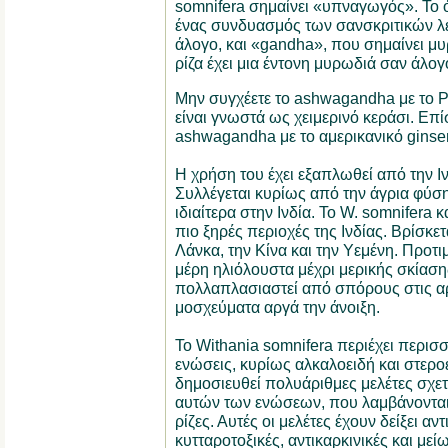
somnifera σημαίνει «υπναγωγός». Το
ένας συνδυασμός των σανσκριτικών λ
άλογο, και «gandha», που σημαίνει μυ
ρίζα έχει μια έντονη μυρωδιά σαν άλογ
Μην συγχέετε το ashwagandha με το Ph
είναι γνωστά ως χειμερινό κεράσι. Επί
ashwagandha με το αμερικανικό ginse
Η χρήση του έχει εξαπλωθεί από την Ι
Συλλέγεται κυρίως από την άγρια φύση 
ιδιαίτερα στην Ινδία. Το W. somnifera κ
πιο ξηρές περιοχές της Ινδίας. Βρίσκετ
Λάνκα, την Κίνα και την Υεμένη. Προτ
μέρη ηλιόλουστα μέχρι μερικής σκίαση
πολλαπλασιαστεί από σπόρους στις αρ
μοσχεύματα αργά την άνοιξη.
Το Withania somnifera περιέχει περισ
ενώσεις, κυρίως αλκαλοειδή και στερο
δημοσιευθεί πολυάριθμες μελέτες σχετι
αυτών των ενώσεων, που λαμβάνονται 
ρίζες. Αυτές οι μελέτες έχουν δείξει αν
κυτταροτοξικές, αντικαρκινικές και με