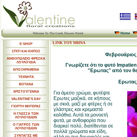
Home
Welcome To The Greek Flowers Portal
LINK ΤΟΥ ΜΗΝΑ
E-SHOP
ΣΠΙΤΙ ΚΑΙ ΚΗΠΟΣ
Φεβρουάριος
ΑΝΘΟΠΩΛΕΙΟ ΦΡΕΣΚΑ
ΛΟΥΛΟΥΔΙΑ
Γνωρίζετε ότι το φυτό Impatien
ΑΠΟΞΗΡΑΜΕΝΑ
"Ερωτας" από τον θε
ΤΕΧΝΗΤΑ
Ερωτας
ΒΟΤΑΝΑ
ΧΡΙΣΤΟΥΓΕΝΝΑ
Για άμεσο χρώμα, φυτέψτε
Ερωτες μαζικά, σε κήπους
VALENTINE'S DAY
με σκιά, μαζί με φτέρες ή σε
ΓΙΟΡΤΗ ΜΗΤΕΡΑΣ
γλάστρες και κρεμαστά
Η ΓΛΩΣΣΑ ΤΩΝ
καλάθια. Αυτά τα μονοετή
ΛΟΥΛΟΥΔΙΩΝ
φυτά, με ανθοφορία που
Ο ΓΙΑΤΡΟΣ ΤΩΝ
διαρκεί πολύ, διατίθενται σε
ΛΟΥΛΟΥΔΙΩΝ
πολλά χρώματα και είδη,
ΣΥΝΤΑΓΕΣ ΜΕ
αλλά το πιο δημοφιλές και