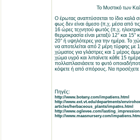
Το Μυστικό των Κα
Ο έρωτας αναπτύσσεται το ίδιο καλά σ
φως δεν είναι άμεσο (π.χ. μέσα από τις 
16 ώρες τεχνητού φωτός (π.χ. ηλεκτρικ
θερμοκρασία είναι μεταξύ 12° και 15° κ
20° ή υψηλότερες για την ημέρα. Το χ
να αποτελείται από 2 μέρη τύρφης με 
χώματος για γλάστρες και 1 μέρος άμμ
χώμα υγρό και λιπαίνετε κάθε 15 ημέρ
πολλαπλασιάσετε το φυτό οποιαδήποτ
κόψετε ή από σπόρους. Να προσέχετε γ
Πηγές:
http://www.botany.com/impatiens.html
http://www.ext.vt.edu/departments/envirohor
articles/herbaceous_plants/impatns.html
http://www.oglevee.com/lasting_impression
http://www.maasnursery.com/impatiens.htm