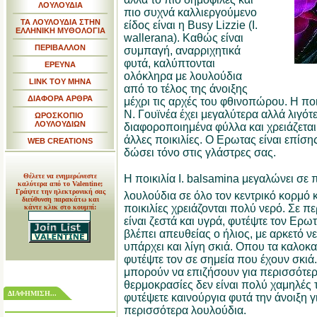
ΛΟΥΛΟΥΔΙΑ
πιο συχνά καλλιεργούμενο
ΤΑ ΛΟΥΛΟΥΔΙΑ ΣΤΗΝ
είδος είναι η Busy Lizzie (I.
ΕΛΛΗΝΙΚΗ ΜΥΘΟΛΟΓΙΑ
wallerana). Καθώς είναι
ΠΕΡΙΒΑΛΛΟΝ
συμπαγή, αναρριχητικά
φυτά, καλύπτονται
ΕΡΕΥΝΑ
ολόκληρα με λουλούδια
LINK TOY MHNA
από το τέλος της άνοιξης
ΔΙΑΦΟΡΑ ΑΡΘΡΑ
μέχρι τις αρχές του φθινοπώρου. Η πο
Ν. Γουϊνέα έχει μεγαλύτερα αλλά λιγότ
ΩΡΟΣΚΟΠΙΟ
ΛΟΥΛΟΥΔΙΩΝ
διαφοροποιημένα φύλλα και χρειάζεται
άλλες ποικιλίες. Ο Ερωτας είναι επίσης
WEB CREATIONS
δώσει τόνο στις γλάστρες σας.
Θέλετε να ενημερώνεστε
Η ποικιλία I. balsamina μεγαλώνει σε π
καλύτερα από το Valentine;
Γράψτε την ηλεκτρονική σας
λουλούδια σε όλο τον κεντρικό κορμό κ
διεύθυνση παρακάτω και
ποικιλίες χρειάζονται πολύ νερό. Σε π
κάντε κλικ στο κουμπί:
είναι ζεστά και υγρά, φυτέψτε τον Ερω
βλέπει απευθείας ο ήλιος, με αρκετό νε
υπάρχει και λίγη σκιά. Οπου τα καλοκαί
φυτέψτε τον σε σημεία που έχουν σκιά.
μπορούν να επιζήσουν για περισσότερα
θερμοκρασίες δεν είναι πολύ χαμηλές 
ΔΙΑΦΗΜΙΣΗ...
φυτέψετε καινούργια φυτά την άνοιξη 
περισσότερα λουλούδια.