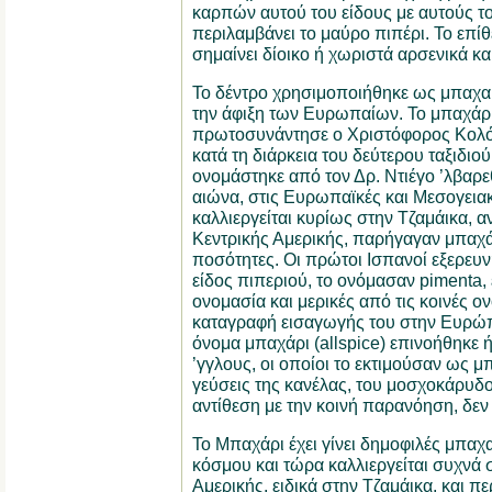
καρπών αυτού του είδους με αυτούς τ
περιλαμβάνει το μαύρο πιπέρι. Το επίθε
σημαίνει δίοικο ή χωριστά αρσενικά κα
Το δέντρο χρησιμοποιήθηκε ως μπαχαρ
την άφιξη των Ευρωπαίων. Το μπαχάρι (
πρωτοσυνάντησε ο Χριστόφορος Κολόμ
κατά τη διάρκεια του δεύτερου ταξιδιο
oνομάστηκε από τον Δρ. Ντιέγο ’λβαρε
αιώνα, στις Ευρωπαϊκές και Μεσογειακ
καλλιεργείται κυρίως στην Τζαμάικα, α
Κεντρικής Αμερικής, παρήγαγαν μπαχάρ
ποσότητες. Οι πρώτοι Ισπανοί εξερευν
είδος πιπεριού, το ονόμασαν pimenta, 
ονομασία και μερικές από τις κοινές ο
καταγραφή εισαγωγής του στην Ευρώπη
όνομα μπαχάρι (allspice) επινοήθηκε 
’γγλους, οι οποίοι το εκτιμούσαν ως 
γεύσεις της κανέλας, του μοσχοκάρυδο
αντίθεση με την κοινή παρανόηση, δεν
Το Μπαχάρι έχει γίνει δημοφιλές μπαχ
κόσμου και τώρα καλλιεργείται συχνά σ
Αμερικής, ειδικά στην Τζαμάικα, και πε