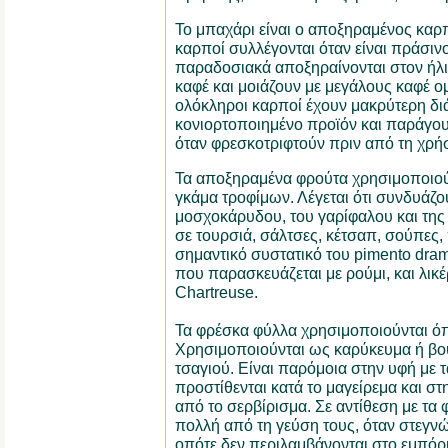
Το μπαχάρι είναι ο αποξηραμένος καρπό
καρποί συλλέγονται όταν είναι πράσινο
παραδοσιακά αποξηραίνονται στον ήλιο.
καφέ και μοιάζουν με μεγάλους καφέ 
ολόκληροι καρποί έχουν μακρύτερη διά
κονιορτοποιημένο προϊόν και παράγου
όταν φρεσκοτριφτούν πριν από τη χρή
Τα αποξηραμένα φρούτα χρησιμοποιού
γκάμα τροφίμων. Λέγεται ότι συνδυάζο
μοσχοκάρυδου, του γαρίφαλου και της
σε τουρσιά, σάλτσες, κέτσαπ, σούπες,
σημαντικό συστατικό του pimento dram
που παρασκευάζεται με ρούμι, και λικέ
Chartreuse.
Τα φρέσκα φύλλα χρησιμοποιούνται όπο
Χρησιμοποιούνται ως καρύκευμα ή βο
τσαγιού. Είναι παρόμοια στην υφή με τ
προστίθενται κατά το μαγείρεμα και στ
από το σερβίρισμα. Σε αντίθεση με τα
πολλή από τη γεύση τους, όταν στεγν
οπότε δεν περιλαμβάνονται στο εμπόρι