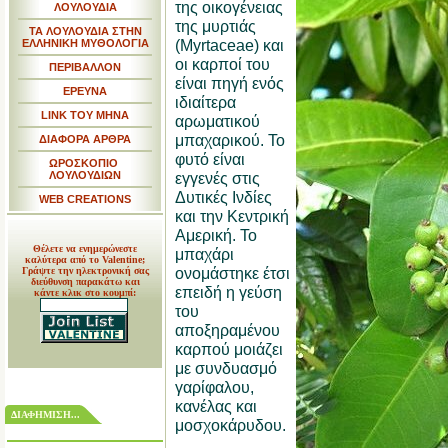
της οικογένειας
ΛΟΥΛΟΥΔΙΑ
της μυρτιάς
ΤΑ ΛΟΥΛΟΥΔΙΑ ΣΤΗΝ
(Myrtaceae) και
ΕΛΛΗΝΙΚΗ ΜΥΘΟΛΟΓΙΑ
οι καρποί του
ΠΕΡΙΒΑΛΛΟΝ
είναι πηγή ενός
ΕΡΕΥΝΑ
ιδιαίτερα
LINK TOY MHNA
αρωματικού
μπαχαρικού. Το
ΔΙΑΦΟΡΑ ΑΡΘΡΑ
φυτό είναι
ΩΡΟΣΚΟΠΙΟ
ΛΟΥΛΟΥΔΙΩΝ
εγγενές στις
Δυτικές Ινδίες
WEB CREATIONS
και την Κεντρική
Αμερική. Το
Θέλετε να ενημερώνεστε
μπαχάρι
καλύτερα από το Valentine;
ονομάστηκε έτσι
Γράψτε την ηλεκτρονική σας
διεύθυνση παρακάτω και
επειδή η γεύση
κάντε κλικ στο κουμπί:
του
αποξηραμένου
καρπού μοιάζει
με συνδυασμό
γαρίφαλου,
κανέλας και
ΔΙΑΦΗΜΙΣΗ...
μοσχοκάρυδου.