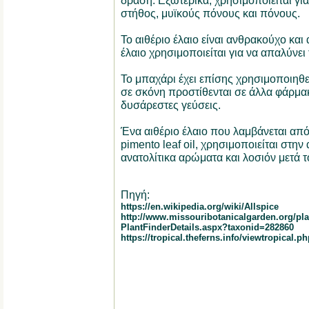
δράση. Εξωτερικά, χρησιμοποιείται γι
στήθος, μυϊκούς πόνους και πόνους.
Το αιθέριο έλαιο είναι ανθρακούχο και 
έλαιο χρησιμοποιείται για να απαλύνε
Το μπαχάρι έχει επίσης χρησιμοποιηθε
σε σκόνη προστίθενται σε άλλα φάρμα
δυσάρεστες γεύσεις.
Ένα αιθέριο έλαιο που λαμβάνεται από
pimento leaf oil, χρησιμοποιείται στην
ανατολίτικα αρώματα και λοσιόν μετά τ
Πηγή:
https://en.wikipedia.org/wiki/Allspice
http://www.missouribotanicalgarden.org/pla
PlantFinderDetails.aspx?taxonid=282860
https://tropical.theferns.info/viewtropical.