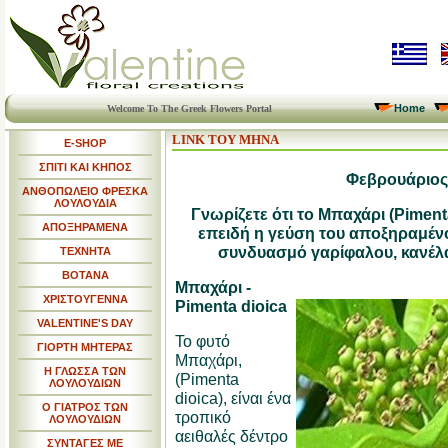
Home
Welcome To The Greek Flowers Portal
LINK ΤΟΥ ΜΗΝΑ
E-SHOP
ΣΠΙΤΙ ΚΑΙ ΚΗΠΟΣ
Φεβρουάριος
ΑΝΘΟΠΩΛΕΙΟ ΦΡΕΣΚΑ
ΛΟΥΛΟΥΔΙΑ
Γνωρίζετε ότι το Μπαχάρι (Piment
ΑΠΟΞΗΡΑΜΕΝΑ
επειδή η γεύση του αποξηραμένο
συνδυασμό γαρίφαλου, κανέλ
ΤΕΧΝΗΤΑ
ΒΟΤΑΝΑ
Μπαχάρι -
ΧΡΙΣΤΟΥΓΕΝΝΑ
Pimenta dioica
VALENTINE'S DAY
Το φυτό
ΓΙΟΡΤΗ ΜΗΤΕΡΑΣ
Μπαχάρι,
Η ΓΛΩΣΣΑ ΤΩΝ
(Pimenta
ΛΟΥΛΟΥΔΙΩΝ
dioica), είναι ένα
Ο ΓΙΑΤΡΟΣ ΤΩΝ
τροπικό
ΛΟΥΛΟΥΔΙΩΝ
αειθαλές δέντρο
ΣΥΝΤΑΓΕΣ ΜΕ