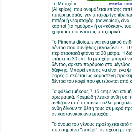
Το Μπαχάρι
(Μπαχάρι - Pimen
(Allspice), που ονομάζεται επίσης πιπέ
πιπέρι μυρτιάς, γενιμπαχάρ (yenibahar
πιπέρι ή νεομπαχάρι (newspice), είναι
καρποί (τα «μούρα» ή οι «κόκκοι», το
χρησιμοποιούνται ως μπαχαρικό.
Το Pimenta dioica, είναι ένα μικρό αε
δέντρο που συνήθως μεγαλώνει 7 - 10
περιστασιακά φτάνει τα 20 μέτρα. Η δ
φτάσει τα 30 cm. Το μπαχάρι μπορεί να
δέντρο, αρκετά παρόμοιο στο μέγεθος 
δάφνης. Μπορεί επίσης να είναι ένα ψ
φορές φυτεύεται ως κομοστέγη προκει
δέντρα του καφέ που φυτεύονται από κ
Τα φύλλα (μήκους 7-15 cm) είναι επιμ
αρωματικά. Κρεμώδη λευκά άνθη σε πα
ανθίζουν από το πάνω φύλλο μασχάλες
άνθη δίνουν τη θέση τους σε μικρά π
σε καστανοκόκκινο μπαχάρι.
Το όνομα του γένους προέρχεται από τ
που σημαίνει "πιπέρι", σε σχέση με τ