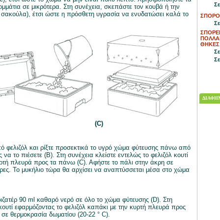
Σε
μμάτια σε μικρότερα. Στη συνέχεια, σκεπάστε τον κουβά ή την
α σακούλα), έτσι ώστε η πρόσθετη υγρασία να ενυδατώσει καλά το
ΣΠΟΡΟ
Σε
ΣΠΟΡΕΙ
ΠΟΛΛΑΠ
ΘΗΚΕΣ
Σε
Σε
ΔΙΑΦΗΜ
(C)
από φελιζόλ και ρίξτε προσεκτικά το υγρό χώμα φύτευσης πάνω από
α το πιέσετε (Β). Στη συνέχεια κλείστε εντελώς το φελιζόλ κουτί
υρτή πλευρά προς τα πάνω (C). Αφήστε το πάλι στην άκρη σε
έρες. Το μυκήλιο τώρα θα αρχίσει να αναπτύσσεται μέσα στο χώμα
ριζατέρ 90 ml καθαρό νερό σε όλο το χώμα φύτευσης (D). Στη
 κουτί εφαρμόζοντας το φελιζόλ καπάκι με την κυρτή πλευρά προς
 σε θερμοκρασία δωματίου (20-22 ° C).