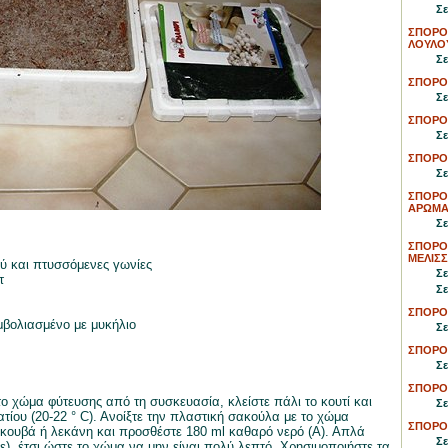
Σε
ΣΠΟΡΟ
ΛΟΥΛΟ
Σε
ΣΠΟΡΟ
Σε
ΣΠΟΡΟ
Σε
ΣΠΟΡΟ
Σε
ΣΠΟΡΟ
ΑΡΩΜΑ
Σε
ΣΠΟΡΟ
ΜΕΛΙΣ
ού και πτυσσόμενες γωνίες
Σε
τ
Σε
ΣΠΟΡΟ
μβολιασμένο με μυκήλιο
Σε
ΣΠΟΡΟ
Σε
ΣΠΟΡΟ
ο χώμα φύτευσης από τη συσκευασία, κλείστε πάλι το κουτί και
Σε
ίου (20-22 ° C). Ανοίξτε την πλαστική σακούλα με το χώμα
ΣΠΟΡΟ
α κουβά ή λεκάνη και προσθέστε 180 ml καθαρό νερό (Α). Απλά
Σε
), έτσι ώστε το χώμα να μην είναι πολύ λεπτό. Χρησιμοποιήστε τα