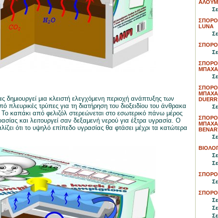
ΑΛΟΥΜ
Σε
ΣΠΟΡΟ
LUNA
Σε
ΣΠΟΡΟ
Σε
ΣΠΟΡΟ
ΜΠΑΧΑ
Σε
ΣΠΟΡΟ
ΜΠΑΧΑΡ
 δημιουργεί μια κλειστή ελεγχόμενη περιοχή ανάπτυξης των
DUERR
ό πλευρικές τρύπες για τη διατήρηση του διοξειδίου του άνθρακα
Σε
. Το καπάκι από φελιζόλ στερεώνεται στο εσωτερικό πάνω μέρος
ΣΠΟΡΟ
σίας και λειτουργεί σαν δεξαμενή νερού για έξτρα υγρασία. Ο
ΜΠΑΧΑΡ
λίζει ότι το υψηλό επίπεδο υγρασίας θα φτάσει μέχρι τα κατώτερα
BENAR
Σε
ΒΙΟΛΟΓ
Σε
Σε
ΣΠΟΡΟ
Σε
ΣΠΟΡΟ
Σε
Σε
Σε