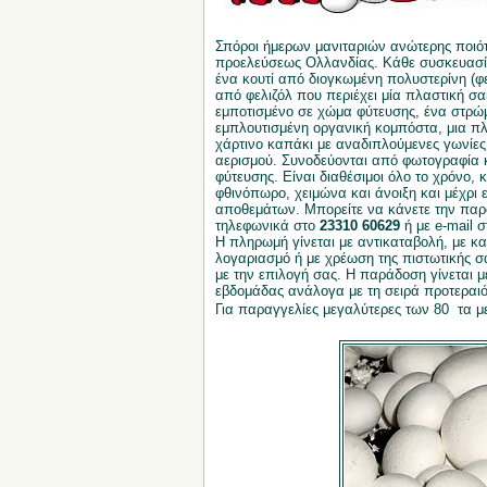
Σπόροι ήμερων μανιταριών ανώτερης ποιό
προελεύσεως Ολλανδίας. Κάθε συσκευασί
ένα κουτί από διογκωμένη πολυστερίνη (φε
από φελιζόλ που περιέχει μία πλαστική σ
εμποτισμένο σε χώμα φύτευσης, ένα στρ
εμπλουτισμένη οργανική κομπόστα, μια π
χάρτινο καπάκι με αναδιπλούμενες γωνίες
αερισμού.
Συνοδεύονται από φωτογραφία κ
φύτευσης. Είναι
διαθέσιμοι όλο το χρόνο, κ
φθινόπωρο, χειμώνα και άνοιξη και μέχρι
αποθεμάτων. Μπορείτε να κάνετε την παρ
τηλεφωνικά στο
23310 60629
ή με e-mail 
Η πληρωμή γίνεται με αντικαταβολή, με κ
λογαριασμό ή με χρέωση της πιστωτικής 
με την επιλογή σας. Η παράδοση γίνεται με
εβδομάδας ανάλογα με τη σειρά προτεραιό
Για παραγγελίες μεγαλύτερες των 80  τα 