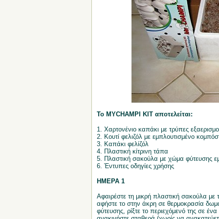
Το
MYCHAMPI KIT αποτελείται:
1. Χαρτονένιο καπάκι με τρύπες εξαερισμ
2. Κουτί φελιζόλ με εμπλουτισμένο κομπόσ
3. Καπάκι φελίζόλ
4. Πλαστική κίτρινη τάπα
5. Πλαστική σακούλα με χώμα φύτευσης ε
6. Έντυπες οδηγίες χρήσης
ΗΜΕΡΑ 1
Αφαιρέστε τη μικρή πλαστική σακούλα με τ
αφήστε το στην άκρη σε θερμοκρασία δωματ
φύτευσης, ρίξτε το περιεχόμενό της σε έν
ανακινήστε σταθερά (χωρίς να ανακατεύετε