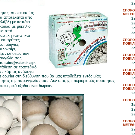
Σε
ΣΠΟΡΟ
τητας, συσκευασίας
ΜΕΓΕΘ
α αποτελείται από
Σε
λιζόλ) με καπάκι
Σε
ακούλα με μυκήλιο
Σε
ώμα από
Σε
λαστική τάπα και
 και τρύπες
ΣΠΟΡΟ
ΠΟΙΚΙΛ
αι οδηγίες
Σε
αλοκαίρι,
 εξαντλήσεως των
ΣΠΟΡΟΙ
αγγελία σας
ΠΟΙΚΙ
στο
.
sales@valentine.gr
Σε
ατάθεση σε τραπεζικό
ΣΠΟΡΟ
σας κάρτας ανάλογα
ΠΟΙΚΙΛ
 courier στη διεύθυνση που θα μας υποδείξετε εντός μίας
Σε
τητας της παραγγελίας σας. Δεν υπάρχει περιορισμός ποσότητας.
ΣΠΟΡΟ
μεταφορικά έξοδα είναι δωρεάν.
ΠΟΙΚΙ
Σε
ΣΠΟΡΟ
Σε
Σε
Σε
ΣΠΟΡΟ
ΜΕΓΕΘ
Σε
Σε