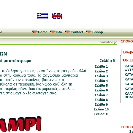
Home
Info
Contact
E-shop
al
ΣΠΟΡΟ
Valentine.gr
Βολβ
ΙΩΝ
ON L
τί με υπόστρωμα
Σελίδα
5
ΚΑΤ
Σελίδα 1
ΦΥΤ
α πρόκληση για τους ερασιτέχνες κηπουρούς αλλά
Σελίδα 2
ΚΑΤΑ
ια στην κουζίνα τους. Τα φαγώσιμα μανιτάρια
Σελίδα 3
ύ περιέχουν πρωτεΐνες, βιταμίνες και
ΚΑΤΑ
Σελίδα 4
εύκολα σε περιορισμένο χώρο καθ' όλη τη
ΚΑΤΑ
Σελίδα 5
ή περιλαμβάνει δύο διαφορετικές ποικιλίες
ΚΑΤΑ
Σελίδα 6
ές στις μαγειρικές συνταγές σας.
ΚΑΛΑ
Σελίδα 7
ΒΟΛ
Σελίδα 8
Σελίδα 9
Σελίδα 10
Σελίδα 11
ΣΠΟΡΟ
Σε