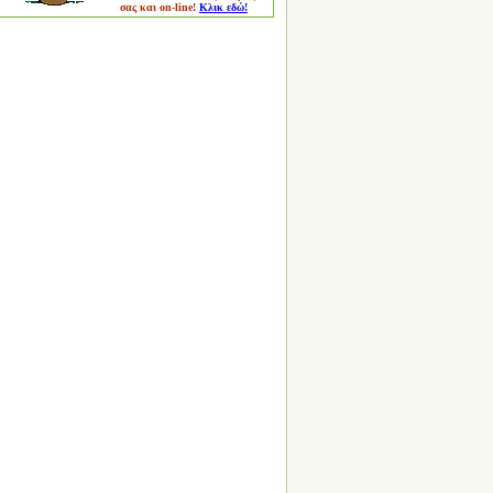
σας και on-line!
Κλικ εδώ!