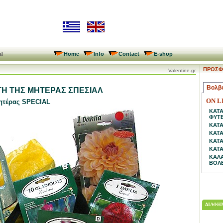
Home
Info
Contact
E-shop
al
ΠΡΟΣΦ
Valentine.gr
Βολβ
ΤΗ ΤΗΣ ΜΗΤΕΡΑΣ ΣΠΕΣΙΑΛ
ON L
Μητέρας SPECIAL
ΚΑΤ
ΦΥΤ
ΚΑΤΑ
ΚΑΤΑ
ΚΑΤΑ
ΚΑΤΑ
ΚΑΛΑ
ΒΟΛ
ΔΙΑΦΗΜ