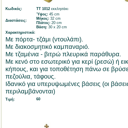
Κωδικός:
ΤΤ 1012
εκκλησάκι
Ύψος:
45 cm
Μήκος:
32 cm
Διαστάσεις:
Πλάτος:
20 cm
Βάση:
30 x 20 cm
Χαρακτηριστικά:
Με πόρτα- τζάμι (ντουλάπι).
Με διακοσμητικό καμπαναριό.
Με τζαμένια - βιτρώ πλευρικά παράθυρα.
Με κενό στο εσωτερικό για κερί (ρεσώ) ή ει
κήπους, και για τοποθέτηση πάνω σε βρύσε
πεζούλια, τάφους.
Ιδανικό για υπερυψωμένες βάσεις (οι βάσει
περιλαμβάνονται)
60
Τιμή: