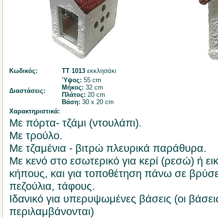
Κωδικός:
ΤΤ 1013
εκκλησάκι
Ύψος:
55 cm
Μήκος:
32 cm
Διαστάσεις:
Πλάτος:
20 cm
Βάση:
30 x 20 cm
Χαρακτηριστικά:
Με πόρτα- τζάμι (ντουλάπι).
Με τρούλο.
Με τζαμένια - βιτρώ πλευρικά παράθυρα.
Με κενό στο εσωτερικό για κερί (ρεσώ) ή ει
κήπους, και για τοποθέτηση πάνω σε βρύσε
πεζούλια, τάφους.
Ιδανικό για υπερυψωμένες βάσεις (οι βάσει
περιλαμβάνονται)