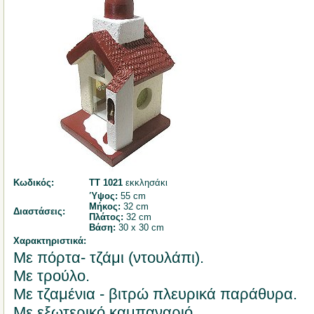
Κωδικός:
ΤΤ 1021
εκκλησάκι
Ύψος:
55 cm
Μήκος:
32 cm
Διαστάσεις:
Πλάτος:
32 cm
Βάση:
30 x 30 cm
Χαρακτηριστικά:
Με πόρτα- τζάμι (ντουλάπι).
Με τρούλο.
Με τζαμένια - βιτρώ πλευρικά παράθυρα.
Με εξωτερικό καμπαναριό.