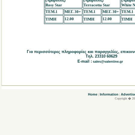
(Αμαρυλλίς)
(Αμαρυλλίς)
(Αμαρυλ
Rosy Star
Terracotta Star
White 
TEM.1
ΜΕΓ. 30+
TEM.1
ΜΕΓ. 30+
TEM.1
12.00
12.00
ΤΙΜΗ
ΤΙΜΗ
ΤΙΜΗ
Για περισσότερες πληροφορίες και παραγγελίες, επικοιν
Tηλ. 23310 60629
E-mail :
sales@valentine.gr
....
Home
Information
Advertis
|
|
Copyright � 20