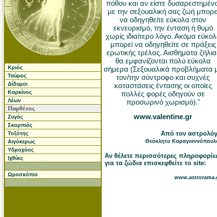
πόθου και αν είστε δυσαρεστημένο
με την σεξουαλική σας ζωή μπορε
να οδηγηθείτε εύκολα στον
εκνευρισμό, την ένταση ή θυμό
χωρίς ιδιαίτερο λόγο. Ακόμα εύκο
μπορεί να οδηγηθείτε σε πράξεις
ερωτικής τρέλας. Αισθήματα ζήλια
θα εμφανίζονται πολύ εύκολα
Κριός
σήμερα (Σεξουαλικά προβλήματα 
Ταύρος
τον/την σύντροφο και συχνές
Δίδυμοι
καταστάσεις έντασης οι οποίες
Καρκίνος
πολλές φορές οδηγούν σε
Λέων
προσωρινό χωρισμό)."
Παρθένος
www.valentine.gr
Ζυγός
Σκορπιός
Από τον αστρολό
Τοξότης
Θεόκλητο Καραγιαννόπουλ
Αιγόκερως
Υδροχόος
Αν θέλετε περισσότερες πληροφορίε
Ιχθύες
για τα ζώδια επισκεφθείτε το site:
Ωροσκόπιο
www.astrorama.